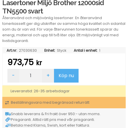
Lasertoner Miljö Brother 12000sid
TN5500 svart
Återanvänd och miljövänlig lasertoner. En återanvänd
tonerkassett ger dig utskrifter av samma höga kvalitet och sidantal
som du är van vid. För varje återvunnen tonerkassett sparar du
energi, material och upp till två liter olja. Ett miljövänligt val med
livstidsgaranti.
Art.nr:
27030630
Enhet:
Styck
Antal i enhet:
1
973,75
kr
Lasertoner
-
+
Köp nu
Miljö
Brother
12000sid
Leveranstid: 26-35 arbetsdagar
TN5500
svart
Beställningsvara med begränsad returrätt
mängd
Snabb leverans & Fri frakt över 950:- utan moms.
Prisgaranti. Alltid rätt pris med vår prisgaranti.
Betala med Klarna, Swish, kort eller faktura.