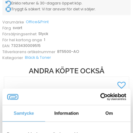
Enkla returer & 30-dagars öppet köp.
Tryggt & säkert. Vi tar ansvar för det vi säljer.
Office&Print
Varumärke
svart
Färg
Styck
Försäljningsenhet
1
För hel kartong ange
7323430009515
EAN
BT5500-AO
Tillverkarens artikelnummer
Bläck & Toner
Kategorier
ANDRA KÖPTE OCKSÅ
Samtycke
Information
Om