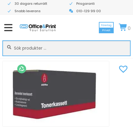
30 dagars returrätt
Prisgaranti
Snabb leverans
010-129 99 00
Företag
0
Privat
Sök
Sök
efter: