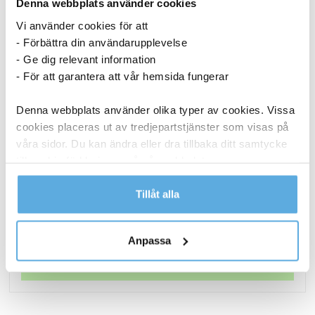
Denna webbplats använder cookies
Vi använder cookies för att
- Förbättra din användarupplevelse
- Ge dig relevant information
- För att garantera att vår hemsida fungerar
Denna webbplats använder olika typer av cookies. Vissa
cookies placeras ut av tredjepartstjänster som visas på
våra sidor. Du kan ändra eller dra tillbaka ditt samtycke
till cookie-förklaringen på vår webbplats.
Papperspåse SOS nr 4 vit 250x110x280 mm
Läs mer i vår integritetspolicy om vilka vi är, hur du
Tillåt alla
1 436,25
kr
kontaktar oss och på vilket sätt vi behandlar
Papperspåse
personuppgifter.
Köp nu
Anpassa
SOS
nr
I lager
4
vit