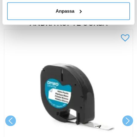
3000sid
I lager
personuppgifter.
TN2420
Anpassa
svart
ANDRA KÖPTE OCKSÅ
mängd