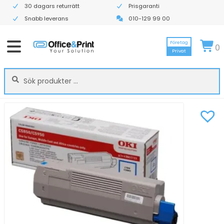
30 dagars returrätt
Prisgaranti
Snabb leverans
010-129 99 00
Företag
0
Privat
Sök
Sök
efter: