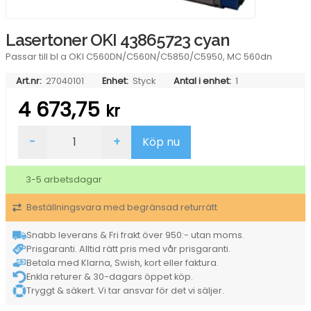
Lasertoner OKI 43865723 cyan
Passar till bl a OKI C560DN/C560N/C5850/C5950, MC 560dn
Art.nr:
27040101
Enhet:
Styck
Antal i enhet:
1
4 673,75
kr
Lasertoner
-
+
Köp nu
OKI
43865723
cyan
3-5 arbetsdagar
mängd
Beställningsvara med begränsad returrätt
Snabb leverans & Fri frakt över 950:- utan moms.
Prisgaranti. Alltid rätt pris med vår prisgaranti.
Betala med Klarna, Swish, kort eller faktura.
Enkla returer & 30-dagars öppet köp.
Tryggt & säkert. Vi tar ansvar för det vi säljer.