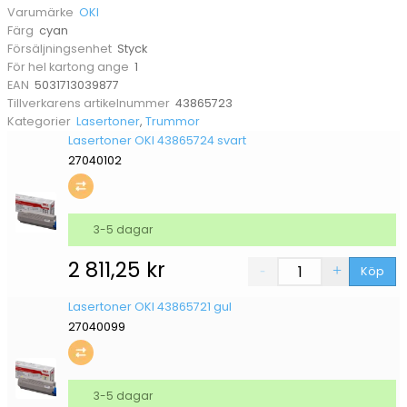
OKI
Varumärke
cyan
Färg
Styck
Försäljningsenhet
1
För hel kartong ange
5031713039877
EAN
43865723
Tillverkarens artikelnummer
Lasertoner
,
Trummor
Kategorier
Lasertoner OKI 43865724 svart
27040102
3-5 dagar
2 811,25
kr
Köp
Lasertoner OKI 43865721 gul
27040099
3-5 dagar