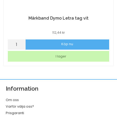
Märkband Dymo Letra tag vit
112,44
kr
Märkband
Köp nu
Dymo
Letra
I lager
tag
vit
mängd
Information
Om oss
Varför välja oss?
Prisgaranti