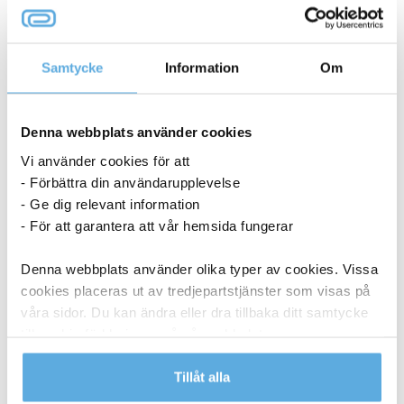
Samtycke
Information
Om
Denna webbplats använder cookies
Vi använder cookies för att
- Förbättra din användarupplevelse
- Ge dig relevant information
- För att garantera att vår hemsida fungerar
Denna webbplats använder olika typer av cookies. Vissa
Lasertoner Brother 3000sid TN2420 svart
cookies placeras ut av tredjepartstjänster som visas på
våra sidor. Du kan ändra eller dra tillbaka ditt samtycke
1 348,75
kr
till cookie-förklaringen på vår webbplats.
Lasertoner
Köp nu
Läs mer i vår integritetspolicy om vilka vi är, hur du
Tillåt alla
Brother
kontaktar oss och på vilket sätt vi behandlar