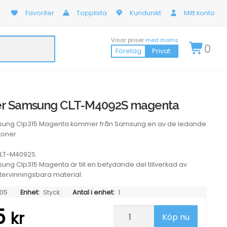
Favoriter
Topplista
Kundunikt
Mitt konto
Visar priser
med moms
0
Företag
Privat
er Samsung CLT-M4092S magenta
sung Clp315 Magenta kommer från Samsung en av de ledande
toner.
LT-M4092S.
ng Clp315 Magenta är till en betydande del tillverkad av
återvinningsbara material.
05
Enhet:
Styck
Antal i enhet:
1
25
Lasertoner
kr
Köp nu
Samsung