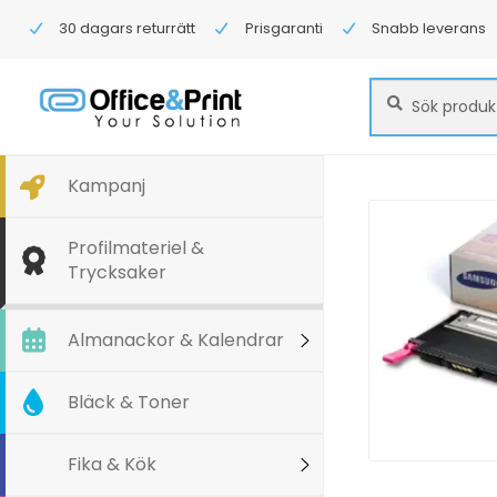
30 dagars returrätt
Prisgaranti
Snabb leverans
Sök
Sök
efter:
Kampanj
Profilmateriel &
Trycksaker
Almanackor & Kalendrar
Bläck & Toner
Fika & Kök