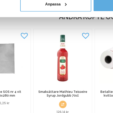
Anpassa
W2033A
W2031
magenta
cyan
ANDRA KÖPTE O
mängd
mängd
 SOS nr 4 vit
Smaksättare Mathieu Teisseire
Betalte
0x280 mm
Syrup Jordgubb 70cl
kvitt
36,25
kr
126,14
kr