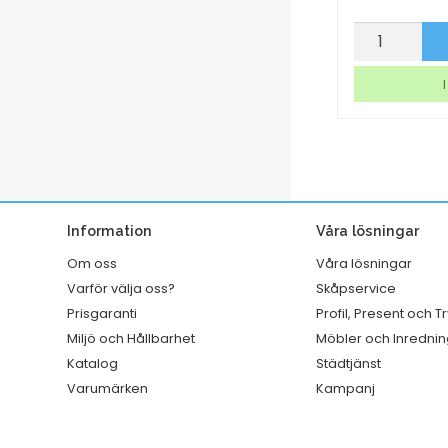
Multifunktionsskrivare
Papperspå
p nu
Köp nu
Brother
SOS
DCP-
nr
I lager
I
J1310DW
4
Bläck
vit
mängd
250x110x280
mm
mängd
Information
Våra lösningar
Om oss
Våra lösningar
Varför välja oss?
Skåpservice
Prisgaranti
Profil, Present och T
Miljö och Hållbarhet
Möbler och Inrednin
Katalog
Städtjänst
Varumärken
Kampanj