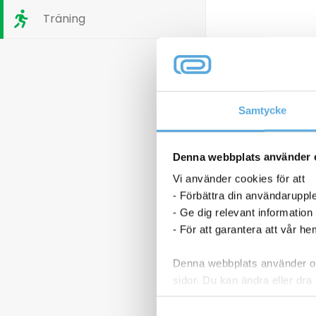
Träning
Samtycke
Denna webbplats använder 
Vi använder cookies för att
CLI-551 XL
Bläckpatron Canon CLI-551 XL
- Förbättra din användaruppl
yan
6445B001 magenta
- Ge dig relevant information
261,25
kr
Lasertoner B
- För att garantera att vår h
TN242
1 3
Denna webbplats använder oli
Bläckpatron
Lasertoner
sidor. Du kan ändra eller dra 
p nu
Köp nu
Canon
Brother
CLI-
3000sid
I lager
I
Läs mer i vår integritetspolic