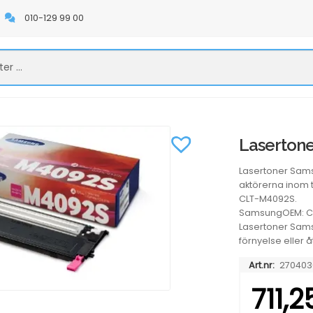
010-129 99 00
Laserton
Lasertoner Sam
aktörerna inom 
CLT-M4092S.
SamsungOEM: C
Lasertoner Samsu
förnyelse eller 
Art.nr:
270403
711,