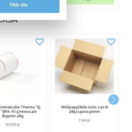
Tillåt alla
A
W2030A
W
svart
gu
CKSÅ
mängd
m
Pa
rminalrulle Thermo “Ej
Wellpapplåda 0201 140 B
o” BPA-fri 57mmx14m
285x190x190mm
Ø35mm 48g
7,44
kr
43,69
kr