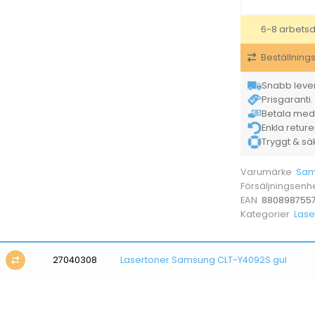
6-8 arbets
Beställning
Snabb lever
Prisgaranti. 
Betala med K
Enkla retur
Tryggt & säke
Sam
Varumärke
Försäljningsenh
880898755
EAN
Lase
Kategorier
27040308
Lasertoner Samsung CLT-Y4092S gul