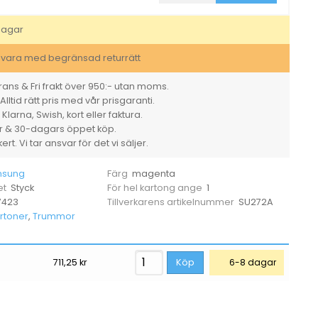
CLT-
M4092S
magenta
dagar
mängd
svara med begränsad returrätt
ans & Fri frakt över 950:- utan moms.
Alltid rätt pris med vår prisgaranti.
larna, Swish, kort eller faktura.
er & 30-dagars öppet köp.
rt. Vi tar ansvar för det vi säljer.
sung
magenta
Färg
Styck
1
et
För hel kartong ange
7423
SU272A
Tillverkarens artikelnummer
rtoner
,
Trummor
711,25
kr
Köp
6-8 dagar