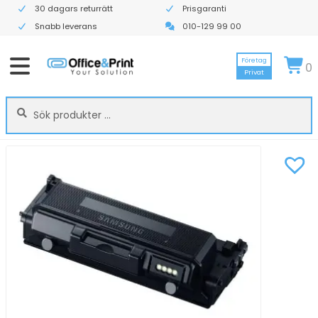
30 dagars returrätt
Prisgaranti
Snabb leverans
010-129 99 00
Företag
0
Privat
Sök
Sök
efter: