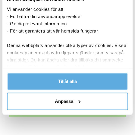
Vi använder cookies för att
- Förbättra din användarupplevelse
- Ge dig relevant information
- För att garantera att vår hemsida fungerar
Denna webbplats använder olika typer av cookies. Vissa
cookies placeras ut av tredjepartstjänster som visas på
våra sidor. Du kan ändra eller dra tillbaka ditt samtycke
Papperspåse SOS nr 4 vit 250x110x280 mm
till cookie-förklaringen på vår webbplats.
Läs mer i vår integritetspolicy om vilka vi är, hur du
Tillåt alla
1 436,25
kr
kontaktar oss och på vilket sätt vi behandlar
Papperspåse
personuppgifter.
Köp nu
Anpassa
SOS
nr
I lager
4
vit
250x110x280