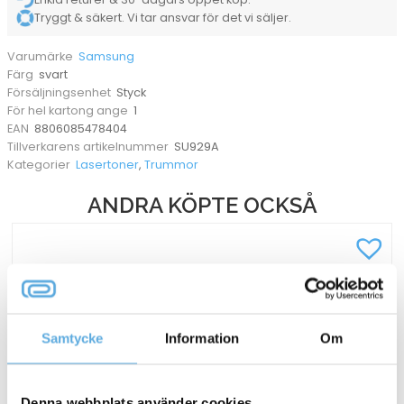
Tryggt & säkert. Vi tar ansvar för det vi säljer.
Samsung
Varumärke
svart
Färg
Styck
Försäljningsenhet
1
För hel kartong ange
8806085478404
EAN
SU929A
Tillverkarens artikelnummer
Lasertoner
,
Trummor
Kategorier
ANDRA KÖPTE OCKSÅ
Samtycke
Information
Om
Denna webbplats använder cookies