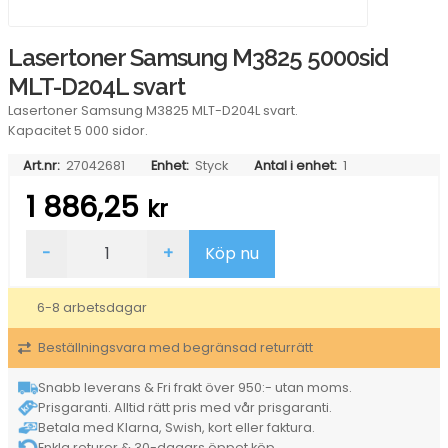
Lasertoner Samsung M3825 5000sid
MLT-D204L svart
Lasertoner Samsung M3825 MLT-D204L svart.
Kapacitet 5 000 sidor.
Art.nr:
27042681
Enhet:
Styck
Antal i enhet:
1
1 886,25
kr
Lasertoner
-
+
Köp nu
Samsung
M3825
5000sid
6-8 arbetsdagar
MLT-
D204L
Beställningsvara med begränsad returrätt
svart
mängd
Snabb leverans & Fri frakt över 950:- utan moms.
Prisgaranti. Alltid rätt pris med vår prisgaranti.
Betala med Klarna, Swish, kort eller faktura.
Enkla returer & 30-dagars öppet köp.