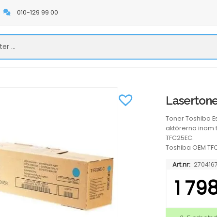
010-129 99 00
Lasertone
Toner Toshiba E
aktörerna inom 
TFC25EC.
Toshiba OEM TF
Art.nr:
270416
1 79