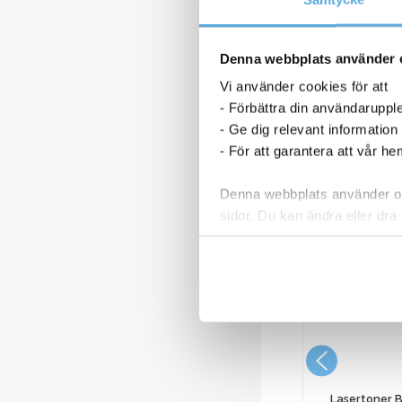
Denna webbplats använder 
Vi använder cookies för att
- Förbättra din användaruppl
- Ge dig relevant information
- För att garantera att vår h
Denna webbplats använder oli
sidor. Du kan ändra eller dra 
Läs mer i vår integritetspolic
n CLI-36
Bläckpatron Canon CLI-551 XL
ärg
6443B001 svart
261,25
kr
Lasertoner B