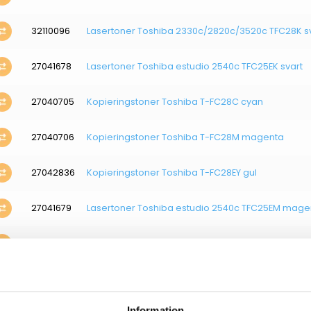
32110096
Lasertoner Toshiba 2330c/2820c/3520c TFC28K s
27041678
Lasertoner Toshiba estudio 2540c TFC25EK svart
27040705
Kopieringstoner Toshiba T-FC28C cyan
27040706
Kopieringstoner Toshiba T-FC28M magenta
27042836
Kopieringstoner Toshiba T-FC28EY gul
27041679
Lasertoner Toshiba estudio 2540c TFC25EM mage
27041680
Lasertoner Toshiba estudio 2540c TFC25EY gul
32110105
Lasertoner Toshiba 6B000000361 magenta
Information