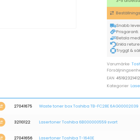
3-5 arbets
Beställning
Snabb lever
Prisgaranti. 
Betala med K
Enkla retur
Tryggt & säke
Tos
Varumärke
Försäljningsenh
4519232141
EAN
Lase
Kategorier
27041675
Waste toner box Toshiba TB-FC28E 6AG00002039
32110122
Lasertoner Toshiba 6B000000559 svart
27041656
Lasertoner Toshiba T-1640E