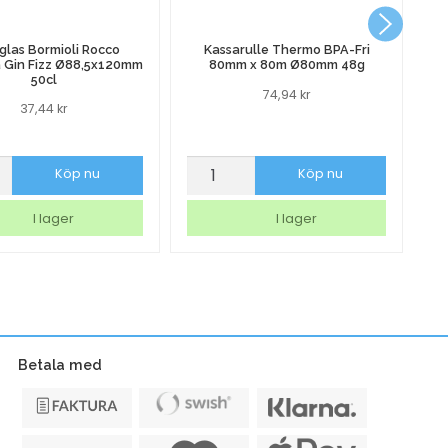
glas Bormioli Rocco
Kassarulle Thermo BPA-Fri
a Gin Fizz Ø88,5x120mm
80mm x 80m Ø80mm 48g
50cl
74,94
kr
37,44
kr
as
Kassarulle
Al
Köp nu
Köp nu
i
Thermo
3
BPA-
3
I lager
I lager
va
Fri
75
80mm
m
x
x120mm
80m
Ø80mm
Betala med
48g
mängd