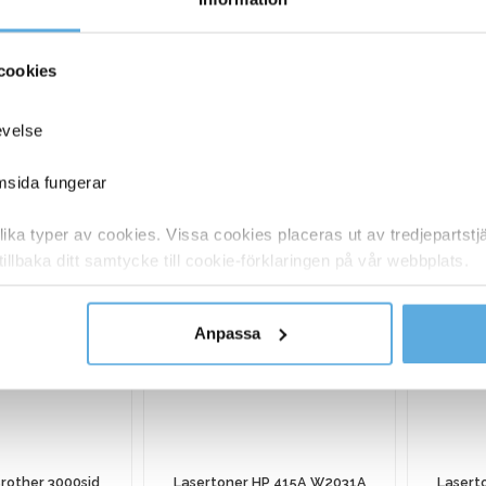
32110106
Lasertoner Toshiba 6B000000367 gul
32110121
Lasertoner Toshiba 6B000000354 cyan
cookies
evelse
LIKNANDE PROD
emsida fungerar
ka typer av cookies. Vissa cookies placeras ut av tredjepartst
tillbaka ditt samtycke till cookie-förklaringen på vår webbplats.
y om vilka vi är, hur du kontaktar oss och på vilket sätt vi behan
Anpassa
rother 3000sid
Lasertoner HP 415A W2031A
Lasert