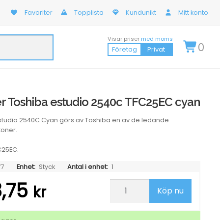
Favoriter
Topplista
Kundunikt
Mitt konto
Visar priser
med moms
0
Företag
Privat
r Toshiba estudio 2540c TFC25EC cyan
studio 2540C Cyan görs av Toshiba en av de ledande
toner.
C25EC.
77
Enhet:
Styck
Antal i enhet:
1
8,75
Lasertoner
kr
Köp nu
Toshiba
estudio
2540c