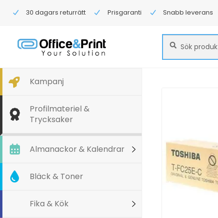
30 dagars returrätt
Prisgaranti
Snabb leverans
Sök
Sök
efter:
Kampanj
Profilmateriel &
Trycksaker
Almanackor & Kalendrar
Bläck & Toner
Fika & Kök