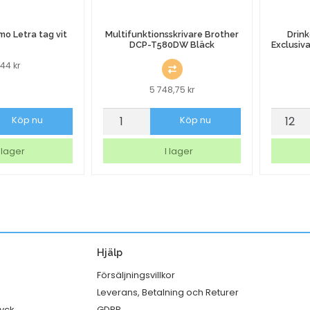
o Letra tag vit
Multifunktionsskrivare Brother
Drink
DCP-T580DW Bläck
Exclusiv
2,44
kr
5 748,75
kr
Multifunktionsskrivare
Drinkgl
Köp nu
Köp nu
Brother
Bormiol
DCP-
Rocco
 lager
I lager
T580DW
Exclusi
Bläck
Gin
mängd
Fizz
Ø88,5
50cl
Hjälp
mängd
Försäljningsvillkor
Leverans, Betalning och Returer
ryck
GDPR