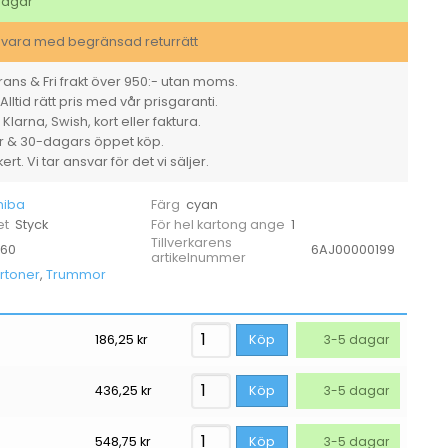
TFC25EC
dagar
cyan
mängd
svara med begränsad returrätt
ans & Fri frakt över 950:- utan moms.
Alltid rätt pris med vår prisgaranti.
larna, Swish, kort eller faktura.
er & 30-dagars öppet köp.
rt. Vi tar ansvar för det vi säljer.
hiba
cyan
Färg
Styck
1
et
För hel kartong ange
Tillverkarens
260
6AJ00000199
artikelnummer
rtoner
,
Trummor
186,25
kr
Köp
3-5 dagar
436,25
kr
Köp
3-5 dagar
548,75
kr
Köp
3-5 dagar