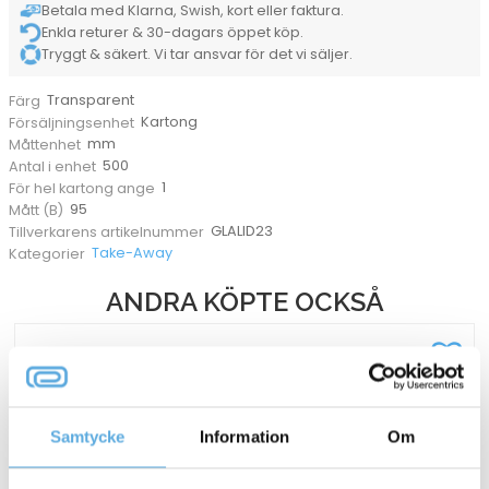
Betala med Klarna, Swish, kort eller faktura.
Enkla returer & 30-dagars öppet köp.
Tryggt & säkert. Vi tar ansvar för det vi säljer.
Transparent
Färg
Kartong
Försäljningsenhet
mm
Måttenhet
500
Antal i enhet
1
För hel kartong ange
95
Mått (B)
GLALID23
Tillverkarens artikelnummer
Take-Away
Kategorier
ANDRA KÖPTE OCKSÅ
Samtycke
Information
Om