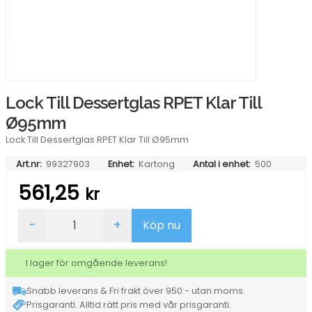
Lock Till Dessertglas RPET Klar Till
Ø95mm
Lock Till Dessertglas RPET Klar Till Ø95mm
Art.nr:
99327903
Enhet:
Kartong
Antal i enhet:
500
561,25
kr
Lock
-
+
Köp nu
Till
Dessertglas
RPET
I lager för omgående leverans!
Klar
Till
Snabb leverans & Fri frakt över 950:- utan moms.
Ø95mm
Prisgaranti. Alltid rätt pris med vår prisgaranti.
mängd