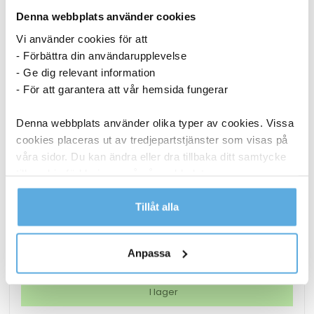
Denna webbplats använder cookies
Vi använder cookies för att
- Förbättra din användarupplevelse
- Ge dig relevant information
- För att garantera att vår hemsida fungerar
Denna webbplats använder olika typer av cookies. Vissa
cookies placeras ut av tredjepartstjänster som visas på
våra sidor. Du kan ändra eller dra tillbaka ditt samtycke
till cookie-förklaringen på vår webbplats.
Lamineringsficka AO Matt 2x125mic A3 25/fp
Läs mer i vår integritetspolicy om vilka vi är, hur du
Tillåt alla
kontaktar oss och på vilket sätt vi behandlar
186,25
kr
personuppgifter.
Anpassa
Lamineringsficka
Köp nu
AO
Matt
I lager
2x125mic