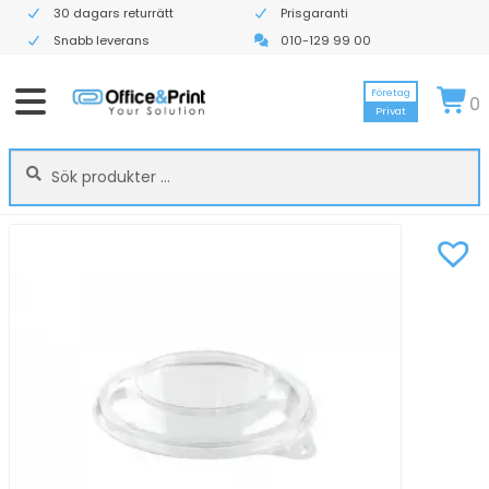
30 dagars returrätt
Prisgaranti
Snabb leverans
010-129 99 00
Företag
0
Privat
Sök
Sök
efter: