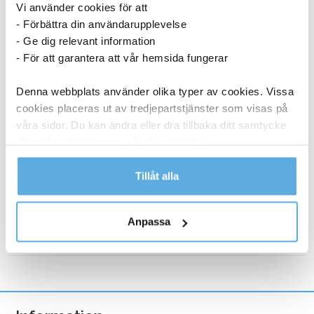
Vi använder cookies för att
- Förbättra din användarupplevelse
- Ge dig relevant information
- För att garantera att vår hemsida fungerar
Denna webbplats använder olika typer av cookies. Vissa
cookies placeras ut av tredjepartstjänster som visas på
våra sidor. Du kan ändra eller dra tillbaka ditt samtycke
Torkrulle Tork W1/2/3 Rengöringsduk Slitstark
Vit 320mmx114m
till cookie-förklaringen på vår webbplats.
1 048,75
kr
Läs mer i vår integritetspolicy om vilka vi är, hur du
Tillåt alla
Torkrulle
kontaktar oss och på vilket sätt vi behandlar
Köp nu
Tork
personuppgifter.
Anpassa
W1/2/3
I lager
Rengöringsduk
Slitstark
Vit
320mmx114m