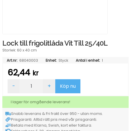
Lock till frigolitlåda Vit Till 25/40L
Storlek: 60 x 40 cm
Art.nr:
68040003
Enhet:
Styck
Antal i enhet:
1
62,44
kr
Lock
-
+
Köp nu
till
frigolitlåda
Vit
I lager för omgående leverans!
Till
25/40L
Snabb leverans & Fri frakt över 950:- utan moms.
mängd
Prisgaranti. Alltid rätt pris med vår prisgaranti.
Betala med Klarna, Swish, kort eller faktura.