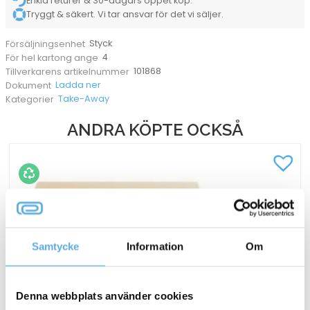
Enkla returer & 30-dagars öppet köp.
Tryggt & säkert. Vi tar ansvar för det vi säljer.
Styck
Försäljningsenhet
4
För hel kartong ange
101868
Tillverkarens artikelnummer
Ladda ner
Dokument
Take-Away
Kategorier
ANDRA KÖPTE OCKSÅ
Samtycke
Information
Om
Denna webbplats använder cookies