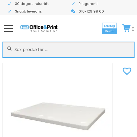
30 dagars returrätt
Prisgaranti
Snabb leverans
010-129 99 00
Företag
0
Privat
Sök
Sök
efter: