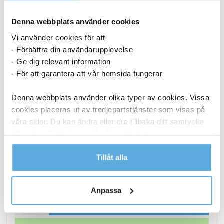
Denna webbplats använder cookies
Vi använder cookies för att
- Förbättra din användarupplevelse
- Ge dig relevant information
- För att garantera att vår hemsida fungerar
Denna webbplats använder olika typer av cookies. Vissa
cookies placeras ut av tredjepartstjänster som visas på
våra sidor. Du kan ändra eller dra tillbaka ditt samtycke
till cookie-förklaringen på vår webbplats.
Märkband Dymo Letra tag vit
Läs mer i vår integritetspolicy om vilka vi är, hur du
Tillåt alla
kontaktar oss och på vilket sätt vi behandlar
personuppgifter.
112,44
kr
Anpassa
Märkband
Köp nu
Dymo