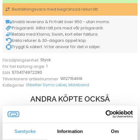
Stark
Beställningsvara med begränsad returrätt
Svart/Vit
12mm
x
Snabb leverans & Fri frakt över 950:- utan moms.
5,5m
Prisgaranti. Alltid rätt pris med vår prisgaranti.
mängd
Betala med Klarna, Swish, kort eller faktura.
Enkla returer & 30-dagars öppet köp.
Tryggt & säkert. Vi tar ansvar för det vi säljer.
Styck
Försäljningsenhet
1
För hel kartong ange
5704174972280
EAN
W127154616
Tillverkarens artikelnummer
Etiketter Dymo Label
,
Märkband
Kategorier
ANDRA KÖPTE OCKSÅ
Samtycke
Information
Om