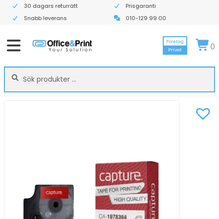
30 dagars returrätt
Prisgaranti
Snabb leverans
010-129 99 00
Företag
0
Privat
Sök
Sök
efter: