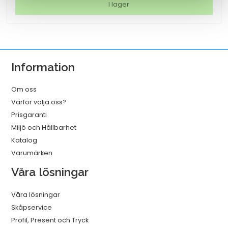
Letra
I lager
tag
vit
mängd
Information
Om oss
Varför välja oss?
Prisgaranti
Miljö och Hållbarhet
Katalog
Varumärken
Våra lösningar
Våra lösningar
Skåpservice
Profil, Present och Tryck