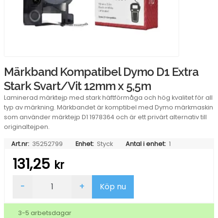
Märkband Kompatibel Dymo D1 Extra
Stark Svart/Vit 12mm x 5,5m
Laminerad märktejp med stark häftförmåga och hög kvalitet för all
typ av märkning. Märkbandet är komptibel med Dymo märkmaskin
som använder märktejp D1 1978364 och är ett privärt alternativ till
originaltejpen.
Art.nr:
35252799
Enhet:
Styck
Antal i enhet:
1
131,25
kr
Märkband
-
+
Köp nu
Kompatibel
Dymo
D1
3-5 arbetsdagar
Extra