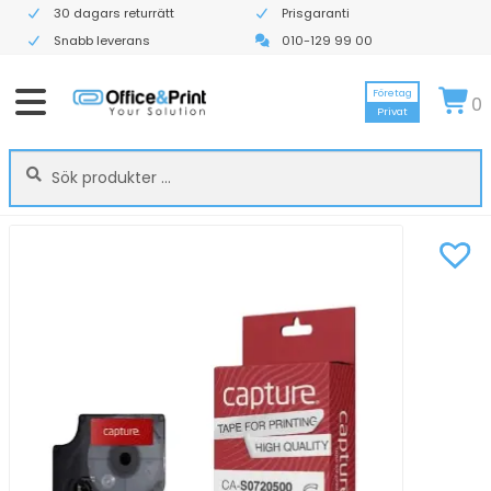
30 dagars returrätt
Prisgaranti
Snabb leverans
010-129 99 00
Företag
0
Privat
Sök
Sök
efter: