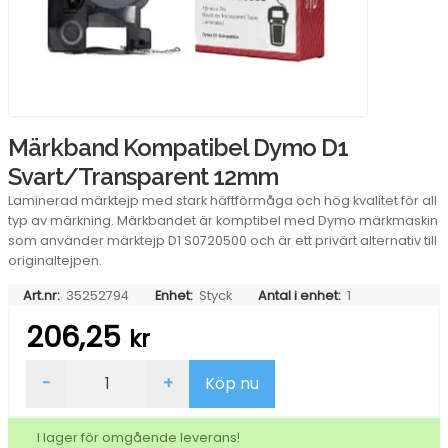
Märkband Kompatibel Dymo D1
Svart/Transparent 12mm
Laminerad märktejp med stark häftförmåga och hög kvalitet för all
typ av märkning. Märkbandet är komptibel med Dymo märkmaskin
som använder märktejp D1 S0720500 och är ett privärt alternativ till
originaltejpen.
Art.nr:
35252794
Enhet:
Styck
Antal i enhet:
1
206,25
kr
Märkband
-
+
Köp nu
Kompatibel
Dymo
D1
I lager för omgående leverans!
Svart/Transparent