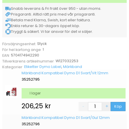
12mm
Snabb leverans & Fri frakt över 950:- utan moms.
mängd
Prisgaranti. Alltid rätt pris med vår prisgaranti.
Betala med Klarna, Swish, kort eller faktura.
Enkla returer & 30-dagars öppet köp.
Tryggt & säkert. Vi tar ansvar för det vi säljer.
Styck
Försäljningsenhet
1
För hel kartong ange
5704174942290
EAN
W127032253
Tillverkarens artikelnummer
Etiketter Dymo Label
,
Märkband
Kategorier
Märkband Kompatibel Dymo D1 Svart/Vit 12mm
35252795
I lager
206,25
kr
Köp
Märkband Kompatibel Dymo D1 Svart/Gul 12mm
35252796