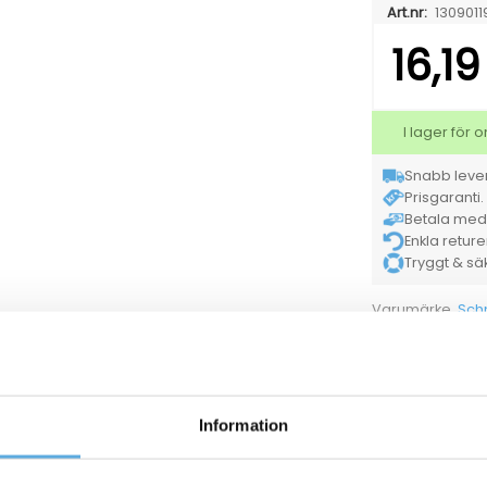
Art.nr:
1309011
16,1
I lager för
Snabb lever
Prisgaranti. 
Betala med K
Enkla retur
Tryggt & säke
Sch
Varumärke
Försäljningsenh
2
Mått (H)
Tillverkarens ar
Information
13090118
Märkpenna Schneider Maxx 240 svart extrafin
13090120
Märkpenna Schneider Maxx 240 blå extrafin