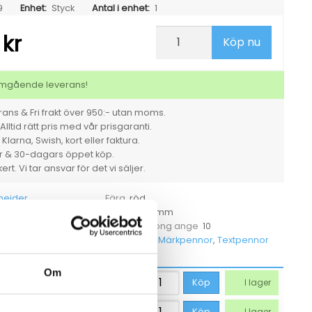
9
Enhet:
Styck
Antal i enhet:
1
9
Märkpenna
kr
Köp nu
Schneider
Maxx
240
röd
 omgående leverans!
extrafin
mängd
ans & Fri frakt över 950:- utan moms.
Alltid rätt pris med vår prisgaranti.
larna, Swish, kort eller faktura.
er & 30-dagars öppet köp.
rt. Vi tar ansvar för det vi säljer.
neider
röd
Färg
Styck
mm
et
Måttenhet
10
För hel kartong ange
124002
Märkpennor
,
Textpennor
tikelnummer
Kategorier
Om
16,19
kr
Köp
I lager
16,19
kr
Köp
I lager