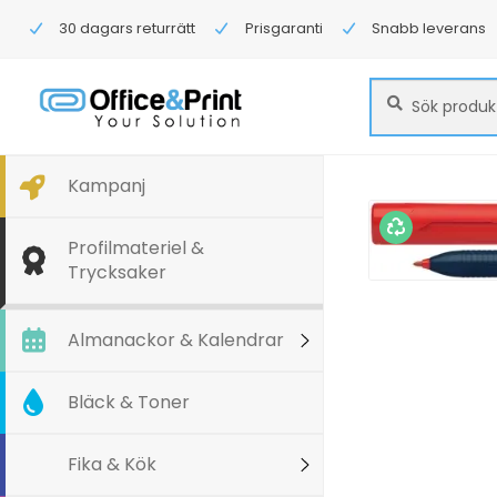
30 dagars returrätt
Prisgaranti
Snabb leverans
Sök
Sök
efter:
Kampanj
Profilmateriel &
Trycksaker
Almanackor & Kalendrar
Bläck & Toner
Fika & Kök