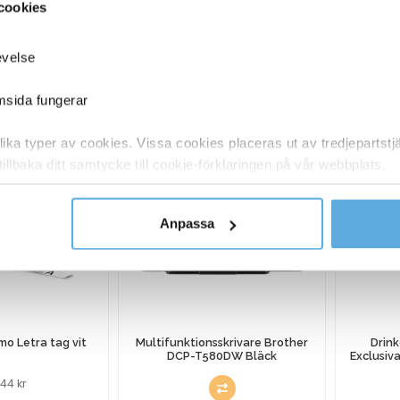
cookies
evelse
ANDRA KÖPTE O
emsida fungerar
ka typer av cookies. Vissa cookies placeras ut av tredjepartst
tillbaka ditt samtycke till cookie-förklaringen på vår webbplats.
y om vilka vi är, hur du kontaktar oss och på vilket sätt vi behan
Anpassa
o Letra tag vit
Multifunktionsskrivare Brother
Drink
DCP-T580DW Bläck
Exclusiv
2,44
kr