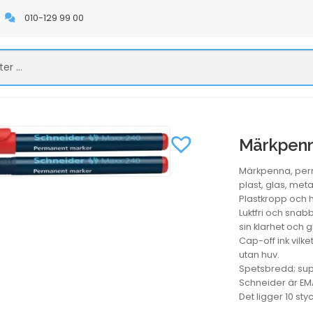
010-129 99 00
Märkpenna
Märkpenna, perm
plast, glas, met
Plastkropp och h
Luktfri och snab
sin klarhet och g
Cap-off ink vilk
utan huv.
Spetsbredd; sup
Schneider är EMA
Det ligger 10 sty