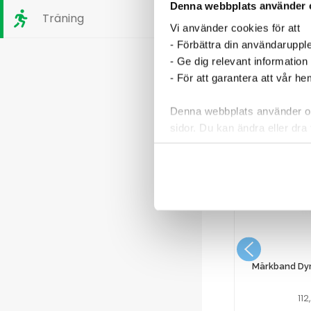
Denna webbplats använder 
Träning
Vi använder cookies för att
- Förbättra din användaruppl
- Ge dig relevant information
- För att garantera att vår h
Denna webbplats använder oli
sidor. Du kan ändra eller dra 
Läs mer i vår integritetspolic
a Metro
Airfreshener Tork A1 Premium
nk 15″
Fruktdoft
286,25
kr
Märkband Dym
11