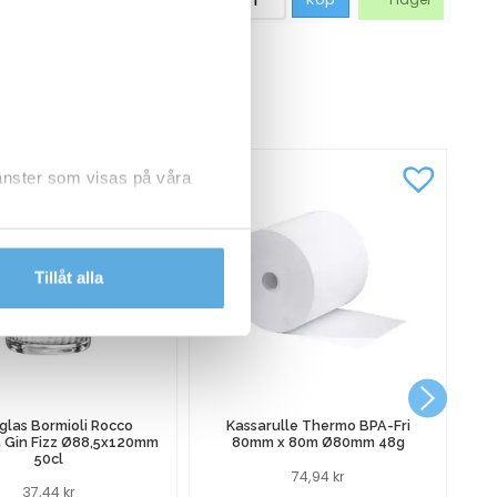
CKSÅ
jänster som visas på våra
dlar personuppgifter.
Tillåt alla
glas Bormioli Rocco
Kassarulle Thermo BPA-Fri
a Gin Fizz Ø88,5x120mm
80mm x 80m Ø80mm 48g
50cl
74,94
kr
37,44
kr