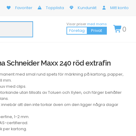
Favoriter
Topplista
Kundunikt
Mitt konto
Visar priser
med moms
0
Företag
Privat
 Schneider Maxx 240 röd extrafin
anent med smal rund spets för märkning på kartong, papper,
all mm.
uv med clips.
btorkande utan tillsats av Toluen och Xylen, och färger behåller
lans.
et innebär att den inte torkar även om den ligger några dagar
erfine, 1-2 mm.
S-certifierad.
ck per kartong.