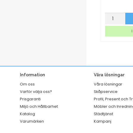
Airfreshener
Märkband
p nu
Köp nu
Tork
Dymo
A1
Letra
I lager
I
Premium
tag
Fruktdoft
vit
mängd
mängd
Information
Våra lösningar
Om oss
Våra lösningar
Varför välja oss?
Skåpservice
Prisgaranti
Profil, Present och T
Miljö och Hållbarhet
Möbler och Inrednin
Katalog
Städtjänst
Varumärken
Kampanj