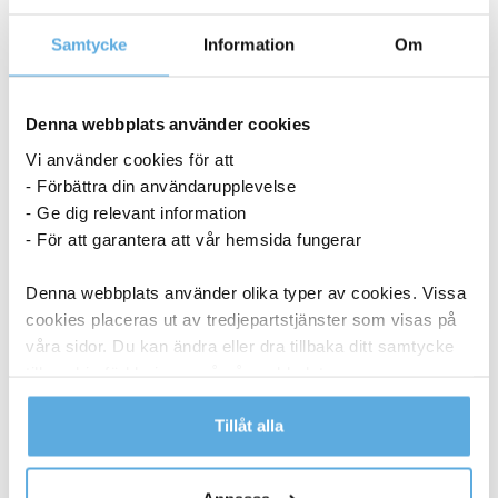
ANDRA KÖPTE OCKSÅ
Samtycke
Information
Om
Denna webbplats använder cookies
Vi använder cookies för att
- Förbättra din användarupplevelse
- Ge dig relevant information
- För att garantera att vår hemsida fungerar
Denna webbplats använder olika typer av cookies. Vissa
cookies placeras ut av tredjepartstjänster som visas på
våra sidor. Du kan ändra eller dra tillbaka ditt samtycke
till cookie-förklaringen på vår webbplats.
Läs mer i vår integritetspolicy om vilka vi är, hur du
Tillåt alla
kontaktar oss och på vilket sätt vi behandlar
personuppgifter.
Torkrulle Tork W1/2/3 Rengöringsduk Slitstark