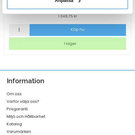
Anpassa
Vit 320mmx114m
1 048,75
kr
Torkrulle
Köp nu
Tork
W1/2/3
I lager
Rengöringsduk
Slitstark
Vit
320mmx114m
Information
mängd
Om oss
Varför välja oss?
Prisgaranti
Miljö och Hållbarhet
Katalog
Varumärken