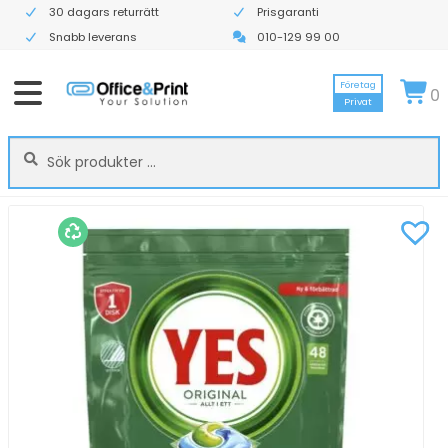
30 dagars returrätt
Prisgaranti
Snabb leverans
010-129 99 00
Företag
0
Privat
Sök
Sök
efter: