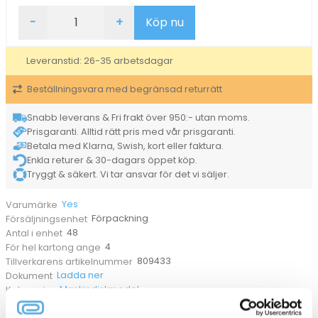
Maskindiskmedel
-
+
Köp nu
YES
Original
Allt
Leveranstid: 26-35 arbetsdagar
i
Ett
Beställningsvara med begränsad returrätt
Tablett
mängd
Snabb leverans & Fri frakt över 950:- utan moms.
Prisgaranti. Alltid rätt pris med vår prisgaranti.
Betala med Klarna, Swish, kort eller faktura.
Enkla returer & 30-dagars öppet köp.
Tryggt & säkert. Vi tar ansvar för det vi säljer.
Yes
Varumärke
Förpackning
Försäljningsenhet
48
Antal i enhet
4
För hel kartong ange
809433
Tillverkarens artikelnummer
Ladda ner
Dokument
Maskindiskmedel
Kategorier