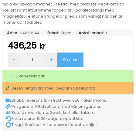
hjälp av inbyggd magnet. Tre fack med plats för kreditkort och
körkort samt ett utrymme för sedlar. Fodralet stängs med
magnetlås. Telefonen fungerar precis som vanligt när den är
monterad i fodralet.
Art.nr:
34050944
Enhet:
Styck
Antal i enhet:
1
436,25
kr
Mobilfodral
-
+
Köp nu
Gear
iPhone
12
3-5 arbetsdagar
Pro
Max
Beställningsvara med begränsad returrätt
2in1
Magnet
Svart
Snabb leverans & Fri frakt över 950:- utan moms.
mängd
Prisgaranti. Alltid rätt pris med vår prisgaranti.
Betala med Klarna, Swish, kort eller faktura.
Enkla returer & 30-dagars öppet köp.
Tryggt & säkert. Vi tar ansvar för det vi säljer.