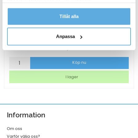
till cookie-förklaringen på vår webbplats.
Läs mer i vår integritetspolicy om vilka vi är, hur du
Tillåt alla
kontaktar oss och på vilket sätt vi behandlar
personuppgifter.
Lamineringsficka AO Matt 2x125mic A3 25/fp
Anpassa
186,25
kr
Lamineringsficka
Köp nu
AO
Matt
I lager
2x125mic
A3
25/fp
mängd
Information
Om oss
Varför välja oss?