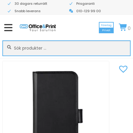
30 dagars returrätt
Prisgaranti
Snabb leverans
010-129 99 00
Företag
0
Privat
Sök
Sök
efter: