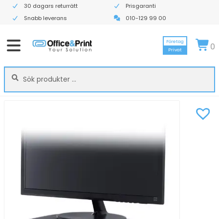
30 dagars returrätt
Prisgaranti
Snabb leverans
010-129 99 00
Företag
0
Privat
Sök
Sök
efter: