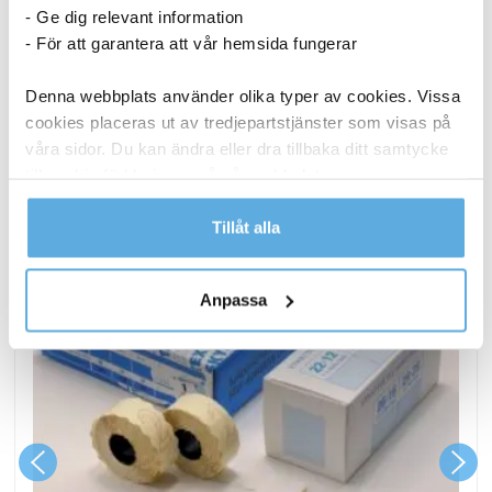
Desire2
- Ge dig relevant information
Supreme
I lager
- För att garantera att vår hemsida fungerar
Pro
Aluminium
Denna webbplats använder olika typer av cookies. Vissa
ANDRA KÖPTE OCKSÅ
mängd
cookies placeras ut av tredjepartstjänster som visas på
våra sidor. Du kan ändra eller dra tillbaka ditt samtycke
till cookie-förklaringen på vår webbplats.
Läs mer i vår integritetspolicy om vilka vi är, hur du
Tillåt alla
kontaktar oss och på vilket sätt vi behandlar
personuppgifter.
Anpassa