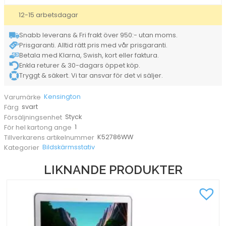
Plus
12-15 arbetsdagar
Svart
mängd
Snabb leverans & Fri frakt över 950:- utan moms.
Prisgaranti. Alltid rätt pris med vår prisgaranti.
Betala med Klarna, Swish, kort eller faktura.
Enkla returer & 30-dagars öppet köp.
Tryggt & säkert. Vi tar ansvar för det vi säljer.
Kensington
Varumärke
svart
Färg
Styck
Försäljningsenhet
1
För hel kartong ange
K52786WW
Tillverkarens artikelnummer
Bildskärmsstativ
Kategorier
LIKNANDE PRODUKTER