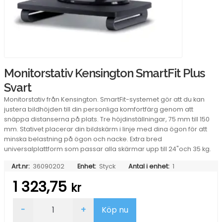
Monitorstativ Kensington SmartFit Plus
Svart
Monitorstativ från Kensington. SmartFit-systemet gör att du kan
justera bildhöjden till din personliga komfortfärg genom att
snäppa distanserna på plats. Tre höjdinställningar, 75 mm till 150
mm. Stativet placerar din bildskärm i linje med dina ögon för att
minska belastning på ögon och nacke. Extra bred
universalplattform som passar alla skärmar upp till 24"och 35 kg.
Art.nr:
36090202
Enhet:
Styck
Antal i enhet:
1
1 323,75
kr
Monitorstativ
-
+
Köp nu
Kensington
SmartFit