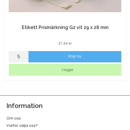
Etikett Prismärkning G2 vit 29 x 28 mm
37,44
kr
Etikett
Köp nu
Prismärkning
G2
I lager
vit
29
x
28
Information
mm
mängd
Om oss
Varför välja oss?