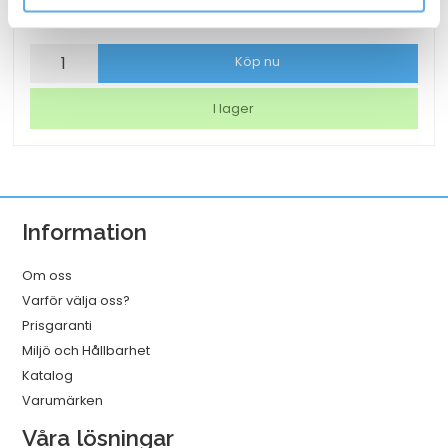
211,25
kr
Laddkabel
Köp nu
Gear
USB-
I lager
C
till
USB-
C
Information
2.0
Vit
Om oss
1m
Varför välja oss?
mängd
Prisgaranti
Miljö och Hållbarhet
Katalog
Varumärken
Våra lösningar