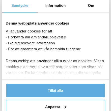
Samtycke
Information
Om
Denna webbplats använder cookies
Vi använder cookies för att
- Förbättra din användarupplevelse
- Ge dig relevant information
- För att garantera att vår hemsida fungerar
Denna webbplats använder olika typer av cookies. Vissa
cookies placeras ut av tredjepartstjänster som visas på
våra sidor. Du kan ändra eller dra tillbaka ditt samtycke
till cookie-förklaringen på vår webbplats.
Läs mer i vår integritetspolicy om vilka vi är, hur du
Tillåt alla
kontaktar oss och på vilket sätt vi behandlar
Laddkabel Gear USB-C till USB-C 2.0 Vit 1m
personuppgifter.
Anpassa