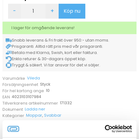
Moppstativ
-
+
Köp nu
Vileda
Professional
Swep-
I lager för omgående leverans!
r
35cm
Snabb leverans & Fri frakt över 950:- utan moms.
mängd
Prisgaranti. Alltid rätt pris med vår prisgaranti.
Betala med Klarna, Swish, kort eller faktura.
Enkla returer & 30-dagars öppet köp.
Tryggt & säkert. Vi tar ansvar för det vi säljer.
Vileda
Varumärke
Styck
Försäljningsenhet
10
För hel kartong ange
4023103107984
EAN
171332
Tillverkarens artikelnummer
Ladda ner
Dokument
Moppar
,
Svabbar
Kategorier
ANDRA KÖPTE OCKSÅ