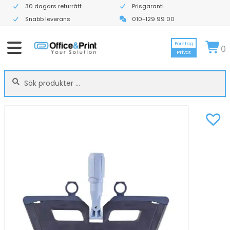
30 dagars returrätt
Prisgaranti
Snabb leverans
010-129 99 00
Företag
0
Privat
Sök
Sök
efter: