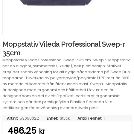
Moppstativ Vileda Professional Swep-r
35cm
Moppstativ Vileda Professional Swep-r 35 cm. Swep r-Moppstativ
har en elegant, symmetrisk (liksidig), helt platt design. Stativet
erbjuder snabb vändning för att nyttja båda sidorna på Swep Duo
mopparna. Tillverkad av polypropylen/polyamid/TPE, mer än 30%
av materialet kommer från återvunnen plast. Swep r-Moppstativ
är designad med ergonomi och hållbarhet i fokus: den är
designad som en del av ett ErgoCert-certifierat ergonomiskt
system och bär den prestigefyllda Plastica Seconda Vita-
certifieringen för användning av andra livets plast.
Art.nr:
53050022
Enhet:
Styck
Antal i enhet:
1
486,25
kr