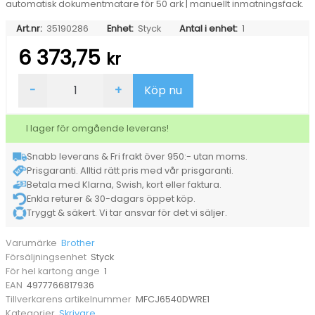
automatisk dokumentmatare för 50 ark | manuellt inmatningsfack.
Art.nr:
35190286
Enhet:
Styck
Antal i enhet:
1
6 373,75
kr
Multifunktion
-
+
Köp nu
Brother
MFC-
J6540DW
I lager för omgående leverans!
Bläck
A3
Snabb leverans & Fri frakt över 950:- utan moms.
mängd
Prisgaranti. Alltid rätt pris med vår prisgaranti.
Betala med Klarna, Swish, kort eller faktura.
Enkla returer & 30-dagars öppet köp.
Tryggt & säkert. Vi tar ansvar för det vi säljer.
Brother
Varumärke
Styck
Försäljningsenhet
1
För hel kartong ange
4977766817936
EAN
MFCJ6540DWRE1
Tillverkarens artikelnummer
Skrivare
Kategorier