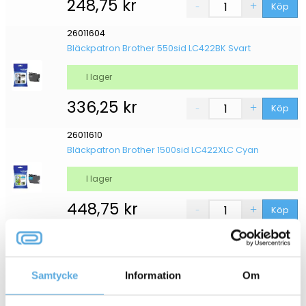
248,75
kr
Köp
26011604
Bläckpatron Brother 550sid LC422BK Svart
I lager
336,25
kr
Köp
26011610
Bläckpatron Brother 1500sid LC422XLC Cyan
I lager
448,75
kr
Köp
2
1
Samtycke
Information
Om