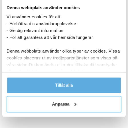
Denna webbplats använder cookies
LIKNANDE PRODUKTER
Vi använder cookies för att
- Förbättra din användarupplevelse
- Ge dig relevant information
- För att garantera att vår hemsida fungerar
Denna webbplats använder olika typer av cookies. Vissa
cookies placeras ut av tredjepartstjänster som visas på
våra sidor. Du kan ändra eller dra tillbaka ditt samtycke
till cookie-förklaringen på vår webbplats.
Läs mer i vår integritetspolicy om vilka vi är, hur du
Tillåt alla
kontaktar oss och på vilket sätt vi behandlar
personuppgifter.
Anpassa