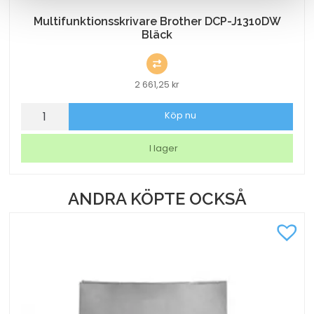
Multifunktionsskrivare Brother DCP-J1310DW
Bläck
2 661,25
kr
Multifunktionsskrivare
Köp nu
Brother
DCP-
I lager
J1310DW
Bläck
ANDRA KÖPTE OCKSÅ
mängd