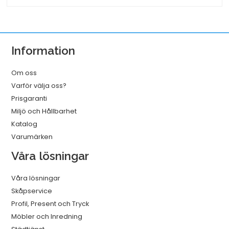
vit
250x110x280
mm
Information
mängd
Om oss
Varför välja oss?
Prisgaranti
Miljö och Hållbarhet
Katalog
Varumärken
Våra lösningar
Våra lösningar
Skåpservice
Profil, Present och Tryck
Möbler och Inredning