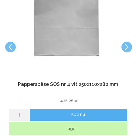
Papperspåse SOS nr 4 vit 250x110x280 mm
1 436,25
kr
Papperspåse
Köp nu
SOS
nr
I lager
4