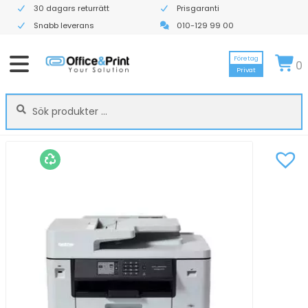
30 dagars returrätt
Prisgaranti
Snabb leverans
010-129 99 00
Företag
0
Privat
Sök
Sök
efter: