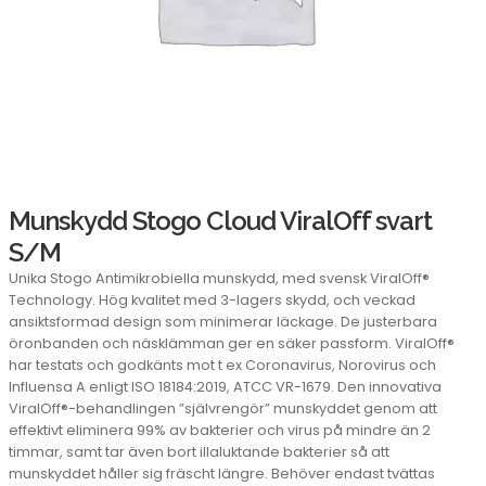
Munskydd Stogo Cloud ViralOff svart
S/M
Unika Stogo Antimikrobiella munskydd, med svensk ViralOff®
Technology. Hög kvalitet med 3-lagers skydd, och veckad
ansiktsformad design som minimerar läckage. De justerbara
öronbanden och näsklämman ger en säker passform. ViralOff®
har testats och godkänts mot t ex Coronavirus, Norovirus och
Influensa A enligt ISO 18184:2019, ATCC VR-1679. Den innovativa
ViralOff®-behandlingen ”självrengör” munskyddet genom att
effektivt eliminera 99% av bakterier och virus på mindre än 2
timmar, samt tar även bort illaluktande bakterier så att
munskyddet håller sig fräscht längre. Behöver endast tvättas