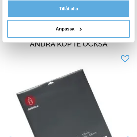
Andningsskydd/Munskydd
Köp nu
Läs mer i vår integritetspolicy om vilka vi är, hur du
Tillåt alla
Opharm
kontaktar oss och på vilket sätt vi behandlar
FFP2
I lager
personuppgifter.
mängd
Anpassa
ANDRA KÖPTE OCKSÅ