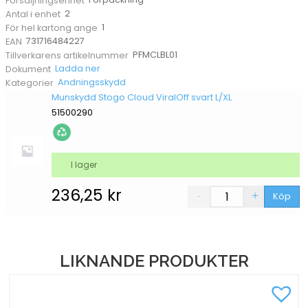
Försäljningsenhet
2
Antal i enhet
1
För hel kartong ange
731716484227
EAN
PFMCLBL01
Tillverkarens artikelnummer
Ladda ner
Dokument
Andningsskydd
Kategorier
Munskydd Stogo Cloud ViralOff svart L/XL
51500290
I lager
236,25
kr
Köp
LIKNANDE PRODUKTER