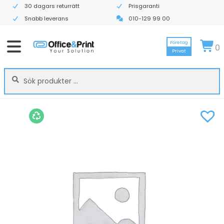
30 dagars returrätt
Prisgaranti
Snabb leverans
010-129 99 00
Företag
0
Privat
Sök
Sök
efter: