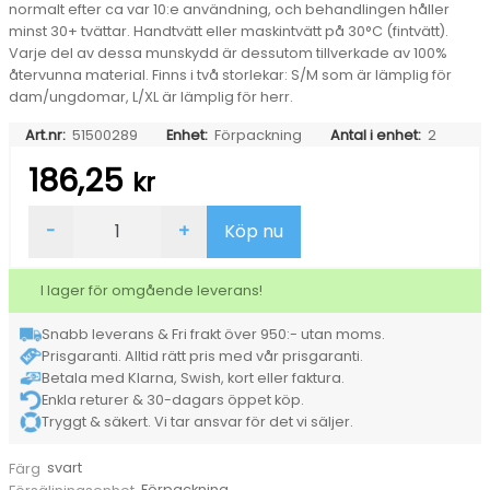
normalt efter ca var 10:e användning, och behandlingen håller
minst 30+ tvättar. Handtvätt eller maskintvätt på 30°C (fintvätt).
Varje del av dessa munskydd är dessutom tillverkade av 100%
återvunna material. Finns i två storlekar: S/M som är lämplig för
dam/ungdomar, L/XL är lämplig för herr.
Art.nr:
51500289
Enhet:
Förpackning
Antal i enhet:
2
186,25
kr
Munskydd
-
+
Köp nu
Stogo
Cloud
ViralOff
I lager för omgående leverans!
svart
S/M
Snabb leverans & Fri frakt över 950:- utan moms.
mängd
Prisgaranti. Alltid rätt pris med vår prisgaranti.
Betala med Klarna, Swish, kort eller faktura.
Enkla returer & 30-dagars öppet köp.
Tryggt & säkert. Vi tar ansvar för det vi säljer.
svart
Färg
Förpackning