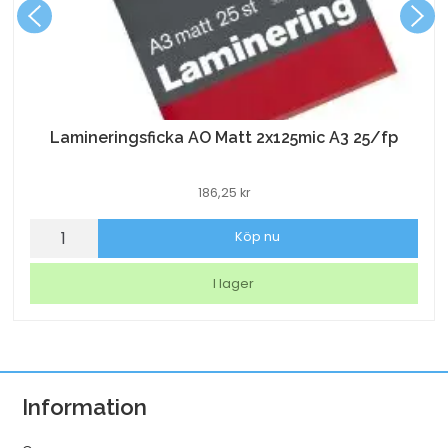
Lamineringsficka AO Matt 2x125mic A3 25/fp
186,25
kr
Lamineringsficka
Köp nu
AO
Matt
I lager
2x125mic
A3
25/fp
mängd
Information