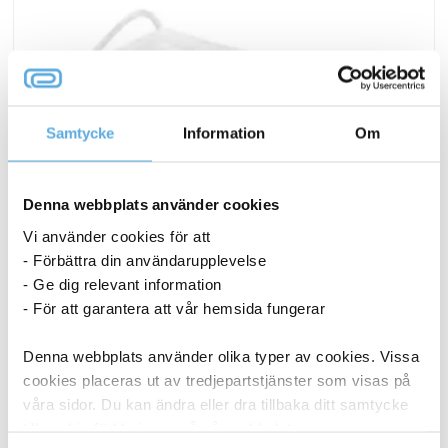
Samtycke
Information
Om
Denna webbplats använder cookies
Vi använder cookies för att
- Förbättra din användarupplevelse
- Ge dig relevant information
- För att garantera att vår hemsida fungerar
Denna webbplats använder olika typer av cookies. Vissa
Andningsskydd/Munskydd Opharm FFP2
cookies placeras ut av tredjepartstjänster som visas på
våra sidor. Du kan ändra eller dra tillbaka ditt samtycke
till cookie-förklaringen på vår webbplats.
37,44
kr