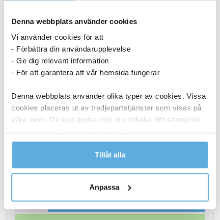
Denna webbplats använder cookies
Vi använder cookies för att
- Förbättra din användarupplevelse
- Ge dig relevant information
- För att garantera att vår hemsida fungerar
Denna webbplats använder olika typer av cookies. Vissa
cookies placeras ut av tredjepartstjänster som visas på
våra sidor. Du kan ändra eller dra tillbaka ditt samtycke
till cookie-förklaringen på vår webbplats.
Märkband Dymo Letra tag vit
Läs mer i vår integritetspolicy om vilka vi är, hur du
Tillåt alla
kontaktar oss och på vilket sätt vi behandlar
personuppgifter.
112,44
kr
Anpassa
Märkband
Köp nu
Dymo