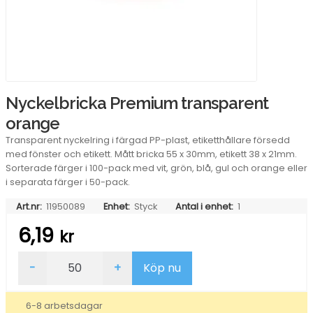
Nyckelbricka Premium transparent
orange
Transparent nyckelring i färgad PP-plast, etiketthållare försedd
med fönster och etikett. Mått bricka 55 x 30mm, etikett 38 x 21mm.
Sorterade färger i 100-pack med vit, grön, blå, gul och orange eller
i separata färger i 50-pack.
Art.nr:
11950089
Enhet:
Styck
Antal i enhet:
1
6,19
kr
Nyckelbricka
-
+
Köp nu
Premium
transparent
orange
6-8 arbetsdagar
mängd