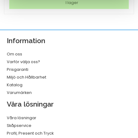
Letra
I lager
tag
vit
mängd
Information
Om oss
Varför välja oss?
Prisgaranti
Miljö och Hållbarhet
Katalog
Varumärken
Våra lösningar
Våra lösningar
Skåpservice
Profil, Present och Tryck