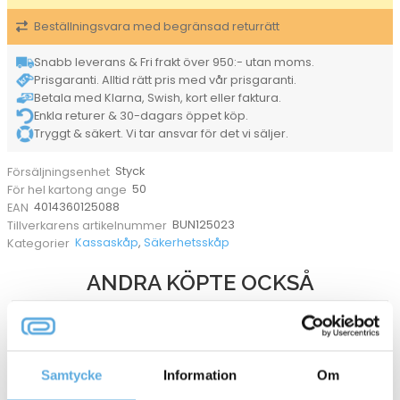
Beställningsvara med begränsad returrätt
Snabb leverans & Fri frakt över 950:- utan moms.
Prisgaranti. Alltid rätt pris med vår prisgaranti.
Betala med Klarna, Swish, kort eller faktura.
Enkla returer & 30-dagars öppet köp.
Tryggt & säkert. Vi tar ansvar för det vi säljer.
Styck
Försäljningsenhet
50
För hel kartong ange
4014360125088
EAN
BUN125023
Tillverkarens artikelnummer
Kassaskåp
,
Säkerhetsskåp
Kategorier
ANDRA KÖPTE OCKSÅ
Samtycke
Information
Om