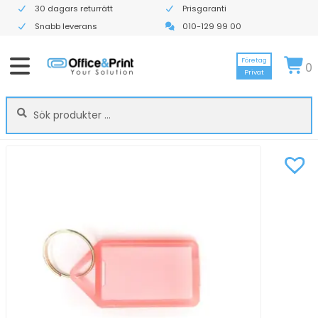
30 dagars returrätt
Prisgaranti
Snabb leverans
010-129 99 00
Företag
0
Privat
Sök
Sök
efter: