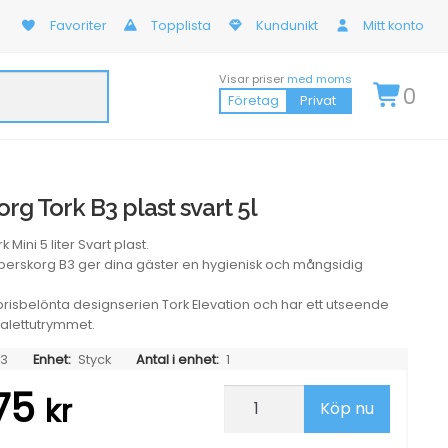
Favoriter
Topplista
Kundunikt
Mitt konto
Visar priser
med moms
0
Företag
Privat
rg Tork B3 plast svart 5l
Mini 5 liter Svart plast.
pperskorg B3 ger dina gäster en hygienisk och mångsidig
prisbelönta designserien Tork Elevation och har ett utseende
oalettutrymmet.
53
Enhet:
Styck
Antal i enhet:
1
,75
Papperskorg
kr
Köp nu
Tork
B3