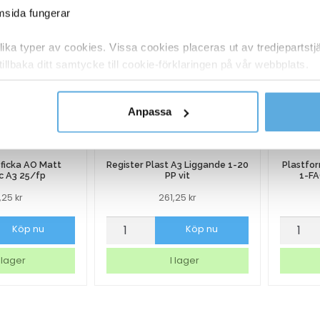
emsida fungerar
ka typer av cookies. Vissa cookies placeras ut av tredjepartst
tillbaka ditt samtycke till cookie-förklaringen på vår webbplats.
y om vilka vi är, hur du kontaktar oss och på vilket sätt vi behan
Anpassa
ficka AO Matt
Register Plast A3 Liggande 1-20
Plastfo
c A3 25/fp
PP vit
1-FA
6,25
kr
261,25
kr
ficka
Register
Plastf
Köp nu
Köp nu
Plast
Dunifo
A3
Take
 lager
I lager
Liggande
Away
1-
1-
20
FACK