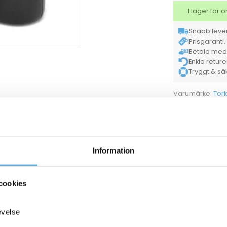
I lager för
Snabb lever
Prisgaranti. 
Betala med K
Enkla retur
Tryggt & säke
Tork
Varumärke
Försäljningsenh
Tillverkarens ar
11800029
Papperskorg Tork B5 golv/vägg vit 5l
Information
cookies
ANDRA KÖPTE O
evelse