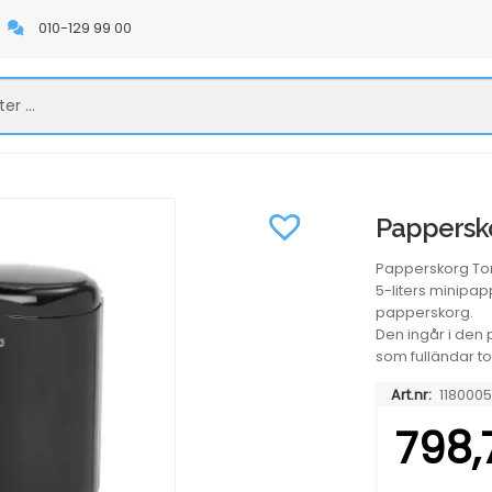
010-129 99 00
Pappersko
Papperskorg Tork 
5-liters minipa
papperskorg.
Den ingår i den 
som fulländar t
Art.nr:
118000
798