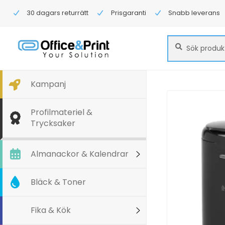
30 dagars returrätt
Prisgaranti
Snabb leverans
Sök
Sök
efter:
Kampanj
Profilmateriel &
Trycksaker
Almanackor & Kalendrar
Bläck & Toner
Fika & Kök