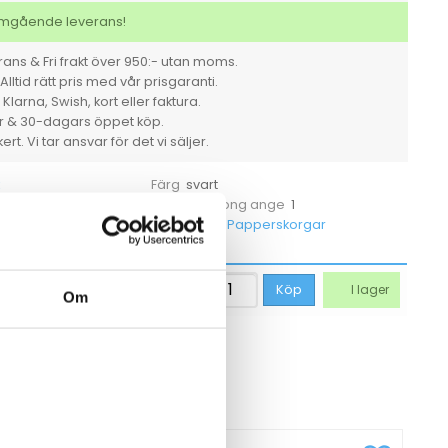
plast
svart
 omgående leverans!
5l
mängd
ans & Fri frakt över 950:- utan moms.
Alltid rätt pris med vår prisgaranti.
larna, Swish, kort eller faktura.
er & 30-dagars öppet köp.
rt. Vi tar ansvar för det vi säljer.
svart
Färg
Styck
1
et
För hel kartong ange
564008
Papperskorgar
tikelnummer
Kategorier
798,75
kr
Köp
I lager
Om
CKSÅ