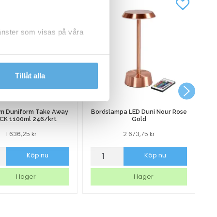
jänster som visas på våra
dlar personuppgifter.
Tillåt alla
rm Duniform Take Away
Bordslampa LED Duni Nour Rose
CK 1100ml 246/krt
Gold
1 636,25
kr
2 673,75
kr
orm
Bordslampa
Sk
Köp nu
Köp nu
rm
LED
Ma
Duni
Na
I lager
I lager
Nour
Vi
Rose
m
Gold