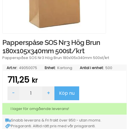
Papperspåse SOS Nr3 Hög Brun
180x105x340mm 500st/krt
Papperspåse SOS Nr3 Hög Brun 180x105x340mm 500st/krt
Art.nr:
49050075
Enhet:
Kartong
Antal i enhet:
500
711,25
kr
Papperspåse
-
+
Köp nu
SOS
Nr3
Hög
I lager för omgående leverans!
Brun
180x105x340mm
Snabb leverans & Fri frakt över 950:- utan moms.
500st/krt
Prisgaranti. Alltid rätt pris med vår prisgaranti.
mängd