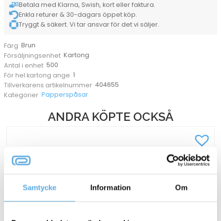
Betala med Klarna, Swish, kort eller faktura.
Enkla returer & 30-dagars öppet köp.
Tryggt & säkert. Vi tar ansvar för det vi säljer.
Brun
Färg
Kartong
Försäljningsenhet
500
Antal i enhet
1
För hel kartong ange
404655
Tillverkarens artikelnummer
Papperspåsar
Kategorier
ANDRA KÖPTE OCKSÅ
Samtycke
Information
Om