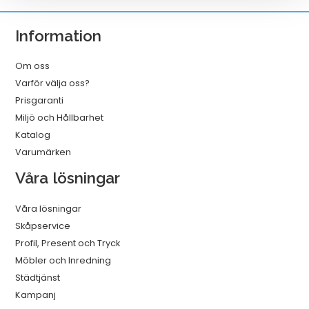
USB-
C
Information
2.0
Vit
Om oss
1m
Varför välja oss?
mängd
Prisgaranti
Miljö och Hållbarhet
Katalog
Varumärken
Våra lösningar
Våra lösningar
Skåpservice
Profil, Present och Tryck
Möbler och Inredning
Städtjänst
Kampanj