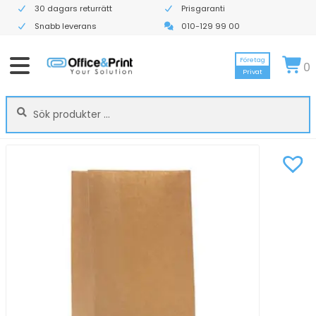
30 dagars returrätt
Prisgaranti
Snabb leverans
010-129 99 00
Företag
0
Privat
Sök
Sök
efter: