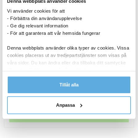
Denna webbplats använder cookies
Vi använder cookies för att
- Förbättra din användarupplevelse
- Ge dig relevant information
- För att garantera att vår hemsida fungerar
Denna webbplats använder olika typer av cookies. Vissa
cookies placeras ut av tredjepartstjänster som visas på
våra sidor. Du kan ändra eller dra tillbaka ditt samtycke
till cookie-förklaringen på vår webbplats.
Laddkabel Gear USB-C till USB-C 2.0 Vit 1m
Läs mer i vår integritetspolicy om vilka vi är, hur du
Tillåt alla
211,25
kr
kontaktar oss och på vilket sätt vi behandlar
Laddkabel
personuppgifter.
Köp nu
Anpassa
Gear
USB-
I lager
C
till