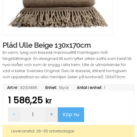
Pläd Ulle Beige 130x170cm
En varm, lyxig och klassisk merinoullfilt framtagen i två
färgställningar. En designad filt som lyfter vilken soffa som helst till
nya nivåer och som är snygg i alla hem. Ulle är utmärkande för
vad vi kallar Svenska Original. Den är klassisk, stilrent formgiven
och uppskattad av alla i familjen (eller på kontoret). 130x170cm
Art.nr:
82101485
Enhet:
Styck
Antal i enhet:
1
1 586,25
kr
Pläd
-
+
Köp nu
Ulle
Beige
130x170cm
Leveranstid: 26-35 arbetsdagar
mängd