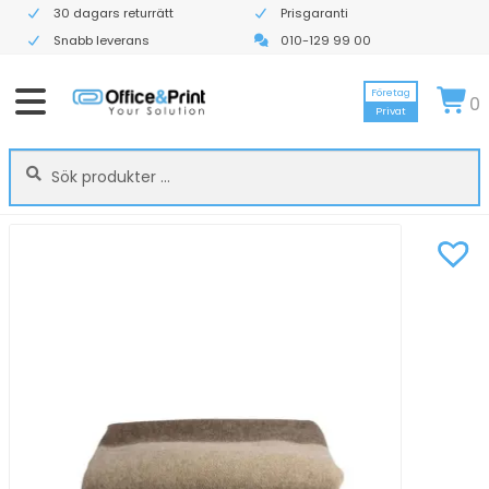
30 dagars returrätt
Prisgaranti
Snabb leverans
010-129 99 00
Företag
0
Privat
Sök
Sök
efter: