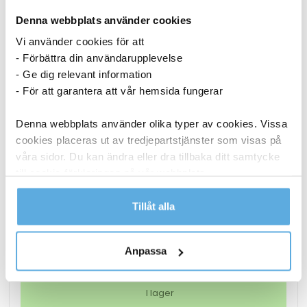
Denna webbplats använder cookies
Vi använder cookies för att
- Förbättra din användarupplevelse
- Ge dig relevant information
- För att garantera att vår hemsida fungerar
Denna webbplats använder olika typer av cookies. Vissa
cookies placeras ut av tredjepartstjänster som visas på
våra sidor. Du kan ändra eller dra tillbaka ditt samtycke
till cookie-förklaringen på vår webbplats.
Torkrulle Tork W1/2/3 Rengöringsduk Slitstark
Vit 320mmx114m
Läs mer i vår integritetspolicy om vilka vi är, hur du
Tillåt alla
kontaktar oss och på vilket sätt vi behandlar
1 048,75
kr
personuppgifter.
Anpassa
Torkrulle
Köp nu
Tork
W1/2/3
I lager