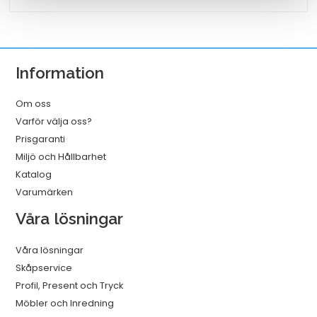
Rengöringsduk
Slitstark
Vit
320mmx114m
Information
mängd
Om oss
Varför välja oss?
Prisgaranti
Miljö och Hållbarhet
Katalog
Varumärken
Våra lösningar
Våra lösningar
Skåpservice
Profil, Present och Tryck
Möbler och Inredning