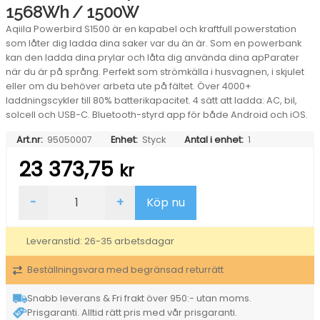
1568Wh / 1500W
Aqiila Powerbird S1500 är en kapabel och kraftfull powerstation
som låter dig ladda dina saker var du än är. Som en powerbank
kan den ladda dina prylar och låta dig använda dina apParater
när du är på språng. Perfekt som strömkälla i husvagnen, i skjulet
eller om du behöver arbeta ute på fältet. Över 4000+
laddningscykler till 80% batterikapacitet. 4 sätt att ladda: AC, bil,
solcell och USB-C. Bluetooth-styrd app för både Android och iOS.
Art.nr:
95050007
Enhet:
Styck
Antal i enhet:
1
23 373,75
kr
Powerstation
-
+
Köp nu
Aqiila
Powerbird
S1500
Leveranstid: 26-35 arbetsdagar
1568Wh
/
Beställningsvara med begränsad returrätt
1500W
mängd
Snabb leverans & Fri frakt över 950:- utan moms.
Prisgaranti. Alltid rätt pris med vår prisgaranti.