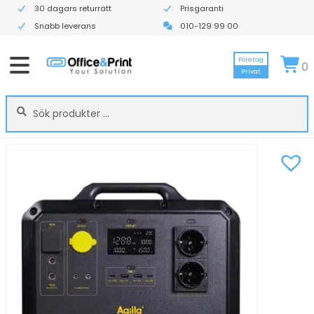
30 dagars returrätt
Prisgaranti
Snabb leverans
010-129 99 00
Företag
0
Privat
Sök
Sök
efter: