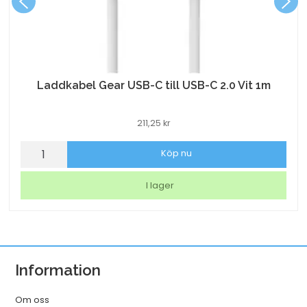
Laddkabel Gear USB-C till USB-C 2.0 Vit 1m
211,25
kr
Laddkabel
Köp nu
Gear
USB-
I lager
C
till
USB-
C
Information
2.0
Vit
Om oss
1m