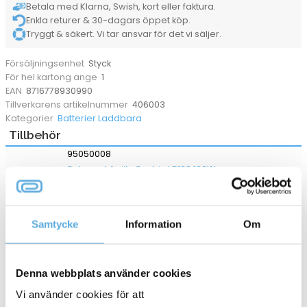
Betala med Klarna, Swish, kort eller faktura.
Enkla returer & 30-dagars öppet köp.
Tryggt & säkert. Vi tar ansvar för det vi säljer.
Styck
Försäljningsenhet
1
För hel kartong ange
8716778930990
EAN
406003
Tillverkarens artikelnummer
Batterier Laddbara
Kategorier
Tillbehör
95050008
Solpanel Aqiila Sunbird P100 100W
9-11 dagar
4 923,75
kr
Samtycke
Information
Om
Köp
95050009
Solpanel Aqiila Sunbird P200 200W
Denna webbplats använder cookies
Vi använder cookies för att
9-11 dagar