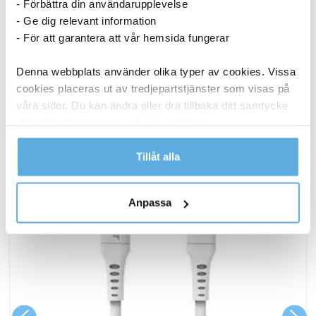
- Förbättra din användarupplevelse
8 248,75
kr
- Ge dig relevant information
Köp
- För att garantera att vår hemsida fungerar
Denna webbplats använder olika typer av cookies. Vissa
ANDRA KÖPTE OCKSÅ
cookies placeras ut av tredjepartstjänster som visas på
våra sidor. Du kan ändra eller dra tillbaka ditt samtycke
till cookie-förklaringen på vår webbplats.
Läs mer i vår integritetspolicy om vilka vi är, hur du
Tillåt alla
kontaktar oss och på vilket sätt vi behandlar
personuppgifter.
Anpassa