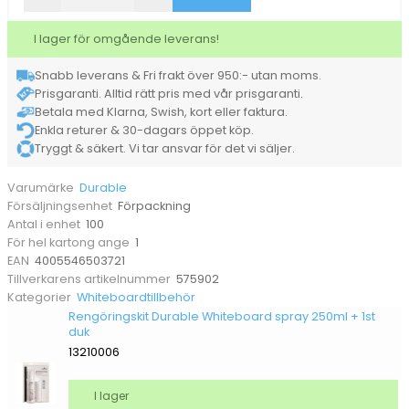
Durable
100/fp
I lager för omgående leverans!
mängd
Snabb leverans & Fri frakt över 950:- utan moms.
Prisgaranti. Alltid rätt pris med vår prisgaranti.
Betala med Klarna, Swish, kort eller faktura.
Enkla returer & 30-dagars öppet köp.
Tryggt & säkert. Vi tar ansvar för det vi säljer.
Durable
Varumärke
Förpackning
Försäljningsenhet
100
Antal i enhet
1
För hel kartong ange
4005546503721
EAN
575902
Tillverkarens artikelnummer
Whiteboardtillbehör
Kategorier
Rengöringskit Durable Whiteboard spray 250ml + 1st
duk
13210006
I lager