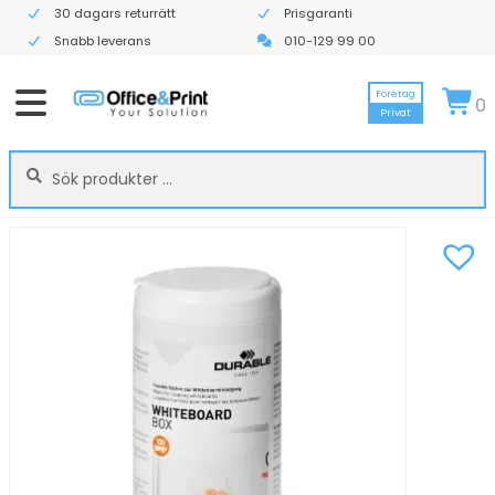
30 dagars returrätt
Prisgaranti
Snabb leverans
010-129 99 00
Företag
0
Privat
Sök
Sök
efter: