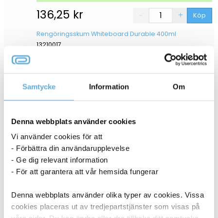
136,25
kr
Köp
Rengöringsskum Whiteboard Durable 400ml
13210017
I lager
136,25
kr
Samtycke
Information
Om
Köp
Denna webbplats använder cookies
ANDRA KÖPTE OCKSÅ
Vi använder cookies för att
- Förbättra din användarupplevelse
- Ge dig relevant information
- För att garantera att vår hemsida fungerar
Denna webbplats använder olika typer av cookies. Vissa
cookies placeras ut av tredjepartstjänster som visas på