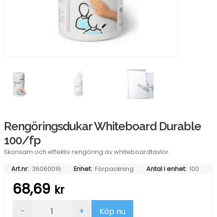
Rengöringsdukar Whiteboard Durable
100/fp
Skonsam och effektiv rengöring av whiteboardtavlor.
Art.nr:
36060016
Enhet:
Förpackning
Antal i enhet:
100
68,69
kr
Rengöringsdukar
-
+
Köp nu
Whiteboard