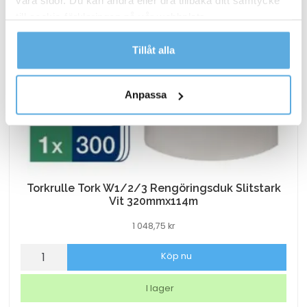
våra sidor. Du kan ändra eller dra tillbaka ditt samtycke
till cookie-förklaringen på vår webbplats.
Läs mer i vår integritetspolicy om vilka vi är, hur du
Tillåt alla
kontaktar oss och på vilket sätt vi behandlar
personuppgifter.
Anpassa
Torkrulle Tork W1/2/3 Rengöringsduk Slitstark
Vit 320mmx114m
1 048,75
kr
Torkrulle
Köp nu
Tork
W1/2/3
I lager
Rengöringsduk