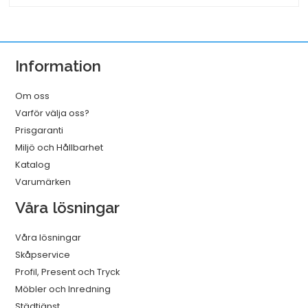
Slitstark
Vit
320mmx114m
Information
mängd
Om oss
Varför välja oss?
Prisgaranti
Miljö och Hållbarhet
Katalog
Varumärken
Våra lösningar
Våra lösningar
Skåpservice
Profil, Present och Tryck
Möbler och Inredning
Städtjänst