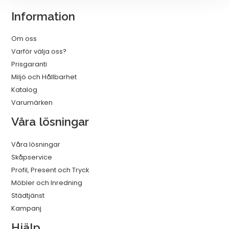
C
Information
2.0
Vit
Om oss
1m
Varför välja oss?
mängd
Prisgaranti
Miljö och Hållbarhet
Katalog
Varumärken
Våra lösningar
Våra lösningar
Skåpservice
Profil, Present och Tryck
Möbler och Inredning
Städtjänst
Kampanj
Hjälp