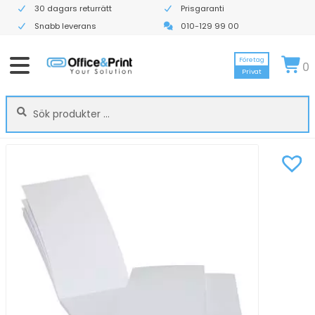
30 dagars returrätt
Prisgaranti
Snabb leverans
010-129 99 00
Företag
0
Privat
Sök
Sök
efter: