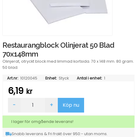
Restaurangblock Olinjerat 50 Blad
70x148mm
Olinjerat, otryckt block med limmad kortsida. 70 x 148 mm. 80 gram.
50 blad.
Art.nr:
10120045
Enhet:
Styck
Antal i enhet:
1
6,19
kr
Restaurangblock
-
+
Köp nu
Olinjerat
50
Blad
I lager för omgående leverans!
70x148mm
mängd
Snabb leverans & Fri frakt över 950:- utan moms.