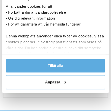
Vi använder cookies för att
- Förbättra din användarupplevelse
- Ge dig relevant information
- För att garantera att vår hemsida fungerar
Denna webbplats använder olika typer av cookies. Vissa
cookies placeras ut av tredjepartstjänster som visas på
våra sidor. Du kan ändra eller dra tillbaka ditt samtycke
Laddkabel Gear USB-C till USB-C 2.0 Vit 1m
till cookie-förklaringen på vår webbplats.
Läs mer i vår integritetspolicy om vilka vi är, hur du
Tillåt alla
211,25
kr
kontaktar oss och på vilket sätt vi behandlar
Laddkabel
Köp nu
personuppgifter.
Gear
Anpassa
USB-
I lager
C
till
USB-