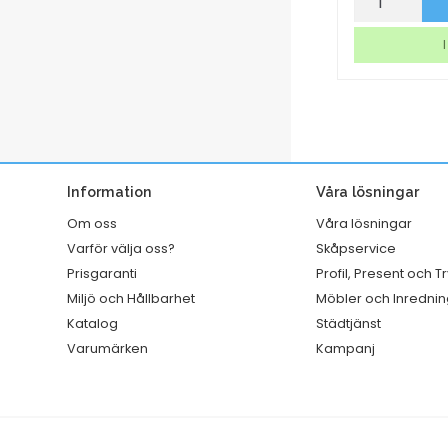
p nu
Köp nu
Tork
Dymo
A1
Letra
I lager
I
Premium
tag
Fruktdoft
vit
mängd
mängd
Information
Våra lösningar
Om oss
Våra lösningar
Varför välja oss?
Skåpservice
Prisgaranti
Profil, Present och T
Miljö och Hållbarhet
Möbler och Inrednin
Katalog
Städtjänst
Varumärken
Kampanj