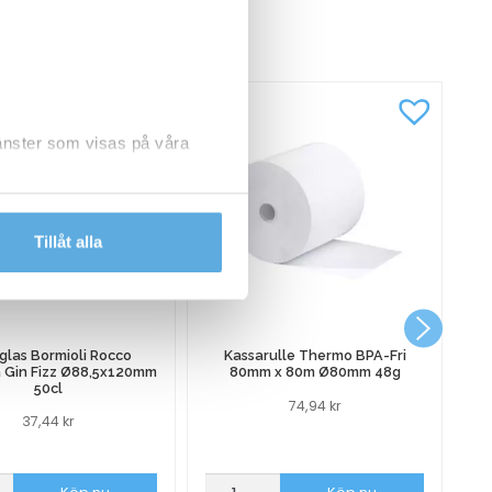
CKSÅ
jänster som visas på våra
dlar personuppgifter.
Tillåt alla
glas Bormioli Rocco
Kassarulle Thermo BPA-Fri
a Gin Fizz Ø88,5x120mm
80mm x 80m Ø80mm 48g
50cl
74,94
kr
37,44
kr
as
Kassarulle
Al