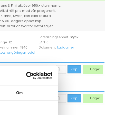
ans & Fri frakt över 950:- utan moms.
Alltid rätt pris med vår prisgaranti.
larna, Swish, kort eller faktura.
er & 30-dagars öppet köp.
rt. Vi tar ansvar för det vi säljer.
Styck
Försäljningsenhet
12
0
 ange
EAN
1940
Ladda ner
tikelnummer
Dokument
tetsrengöringsmedel
43,69
kr
Köp
I lager
Om
49,94
kr
Köp
I lager