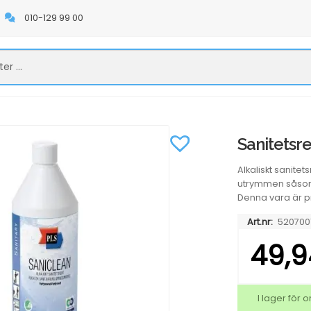
010-129 99 00
Sanitetsre
Alkaliskt sanite
utrymmen såsom 
Denna vara är pri
Art.nr:
520700
49,
I lager för