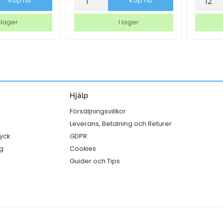
Köp nu
Köp nu
Brother
Bormiol
DCP-
Rocco
 lager
I lager
T580DW
Exclusi
Bläck
Gin
mängd
Fizz
Ø88,5
50cl
Hjälp
mängd
Försäljningsvillkor
Leverans, Betalning och Returer
ryck
GDPR
g
Cookies
Guider och Tips