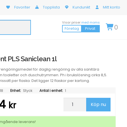
Favoriter
Topplista
Kundunikt
Mitt konto
Visar priser
med moms
0
Företag
Privat
nt PLS Saniclean 1l
tsrengöringsmedel för daglig rengöring av alla sanitära
toaletter och duschutrymmen. Ph i brukslösning cirka 8,5.
ssatt per flaska. Det ligger 12 flaskor per kartong.
18
Enhet:
Styck
Antal i enhet:
1
94
Sanitetsrent
kr
Köp nu
PLS
Saniclean
1l
mängd
 omgående leverans!