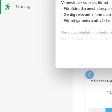
Vi använder cookies för att
Träning
- Förbättra din användaruppl
- Ge dig relevant information
- För att garantera att vår h
Denna webbplats använder oli
sidor. Du kan ändra eller dra 
Läs mer i vår integritetspolic
a Metro
Airfreshener Tork A1 Premium
nk 15″
Fruktdoft
286,25
kr
Märkband Dym
11
Airfreshener
Märkband