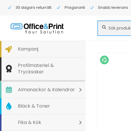
30 dagars returrätt
Prisgaranti
Snabb leverans
Sök
Sök
efter:
Kampanj
Profilmateriel &
Trycksaker
Almanackor & Kalendrar
Bläck & Toner
Fika & Kök