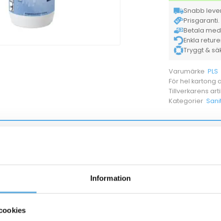
Snabb lever
Prisgaranti. 
Betala med K
Enkla retur
Tryggt & säke
PLS
Varumärke
För hel kartong
Tillverkarens ar
Sani
Kategorier
53900022
Doseringskapsyl 2-25 ml
Information
52070019
Sanitetsrent PLS Saniclean oparfymerad 1l
cookies