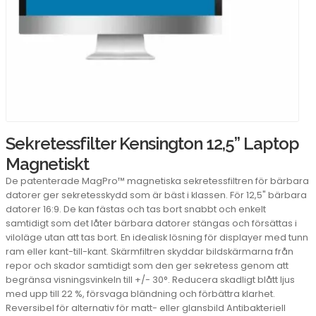
Sekretessfilter Kensington 12,5” Laptop
Magnetiskt
De patenterade MagPro™ magnetiska sekretessfiltren för bärbara
datorer ger sekretesskydd som är bäst i klassen. För 12,5" bärbara
datorer 16:9. De kan fästas och tas bort snabbt och enkelt
samtidigt som det låter bärbara datorer stängas och försättas i
viloläge utan att tas bort. En idealisk lösning för displayer med tunn
ram eller kant-till-kant. Skärmfiltren skyddar bildskärmarna från
repor och skador samtidigt som den ger sekretess genom att
begränsa visningsvinkeln till +/- 30°. Reducera skadligt blått ljus
med upp till 22 %, försvaga bländning och förbättra klarhet.
Reversibel för alternativ för matt- eller glansbild Antibakteriell