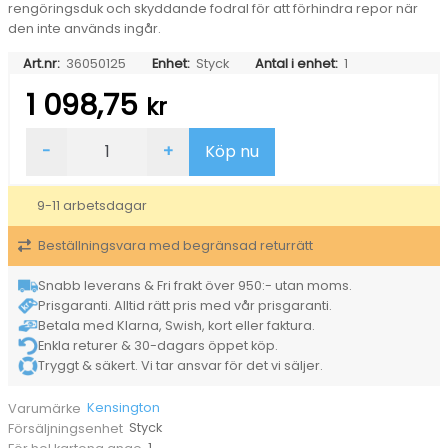
rengöringsduk och skyddande fodral för att förhindra repor när
den inte används ingår.
Art.nr:
36050125
Enhet:
Styck
Antal i enhet:
1
1 098,75
kr
Sekretessfilter
-
+
Köp nu
Kensington
12,5”
Laptop
9-11 arbetsdagar
Magnetiskt
mängd
Beställningsvara med begränsad returrätt
Snabb leverans & Fri frakt över 950:- utan moms.
Prisgaranti. Alltid rätt pris med vår prisgaranti.
Betala med Klarna, Swish, kort eller faktura.
Enkla returer & 30-dagars öppet köp.
Tryggt & säkert. Vi tar ansvar för det vi säljer.
Kensington
Varumärke
Styck
Försäljningsenhet
1