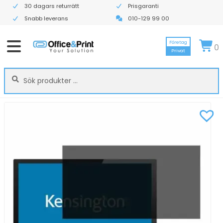
30 dagars returrätt
Prisgaranti
Snabb leverans
010-129 99 00
Företag
0
Privat
Sök
Sök
efter: