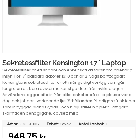
Sekretessfilter Kensington 17″ Laptop
Sekretessfilter är ett snabbt och enkelt sätt att förhindra obehörig
insyn. För 17" bärbara datorer 16:10 och är 2-vägs bortttagbart.
Kensingtons sekretessfilter är ett mångsidigt verktyg som går
längre än att bara avskärma känsliga data från nyfikna ögon.
Användare loggar ofta in från olika enheter på olika platser varje
dag och jobbar i varierande ljusförhållanden. Ytterligare funktioner
som inbyggda bländskydds- och blåljusfilter hjälper till att göra
skärmtiden behagligare, oavsett miljö.
Art.nr:
36050105
Enhet:
Styck
Antal i enhet:
1
948,75
kr