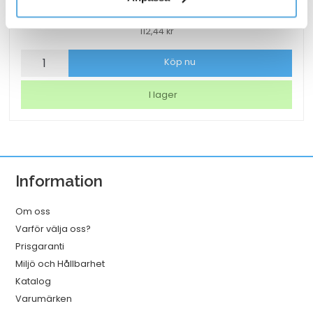
112,44
kr
Märkband
Köp nu
Dymo
Letra
I lager
tag
vit
mängd
Information
Om oss
Varför välja oss?
Prisgaranti
Miljö och Hållbarhet
Katalog
Varumärken