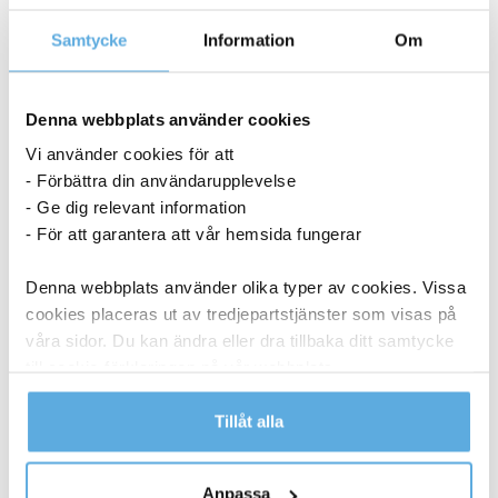
Samtycke
Information
Om
Denna webbplats använder cookies
Vi använder cookies för att
- Förbättra din användarupplevelse
- Ge dig relevant information
- För att garantera att vår hemsida fungerar
Denna webbplats använder olika typer av cookies. Vissa
cookies placeras ut av tredjepartstjänster som visas på
våra sidor. Du kan ändra eller dra tillbaka ditt samtycke
till cookie-förklaringen på vår webbplats.
Läs mer i vår integritetspolicy om vilka vi är, hur du
Tillåt alla
kontaktar oss och på vilket sätt vi behandlar
personuppgifter.
Märkband Dymo Letra tag vit
Anpassa