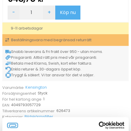
Sekretessfilter
-
+
Köp nu
Kensington
17"
Laptop
9-11 arbetsdagar
mängd
Beställningsvara med begränsad returrätt
Snabb leverans & Fri frakt över 950:- utan moms.
Prisgaranti. Alltid rätt pris med vår prisgaranti.
Betala med Klarna, Swish, kort eller faktura.
Enkla returer & 30-dagars öppet köp.
Tryggt & säkert. Vi tar ansvar för det vi säljer.
Kensington
Varumärke
Styck
Försäljningsenhet
1
För hel kartong ange
4049793057729
EAN
626473
Tillverkarens artikelnummer
Bildskärmsfilter
Kategorier
ANDRA KÖPTE OCKSÅ