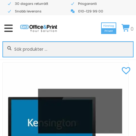
30 dagars returrätt
Prisgaranti
Snabb leverans
010-129 99 00
Företag
0
Privat
Sök
Sök
efter: