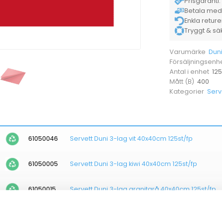
Prisgaranti. 
Betala med K
Enkla retur
Tryggt & säke
Dun
Varumärke
Försäljningsenh
125
Antal i enhet
400
Mått (B)
Serv
Kategorier
61050046
Servett Duni 3-lag vit 40x40cm 125st/fp
61050005
Servett Duni 3-lag kiwi 40x40cm 125st/fp
61050015
Servett Duni 3-lag granitgrå 40x40cm 125st/fp
61050037
Servett Duni 3-lag gul 40x40cm 125st/fp