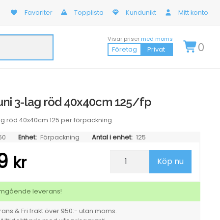
Favoriter
Topplista
Kundunikt
Mitt konto
Visar priser
med moms
0
Företag
Privat
uni 3-lag röd 40x40cm 125/fp
ag röd 40x40cm 125 per förpackning.
50
Enhet:
Förpackning
Antal i enhet:
125
69
Servett
kr
Köp nu
Duni
3-
lag
röd
 omgående leverans!
40x40cm
125/fp
ans & Fri frakt över 950:- utan moms.
mängd