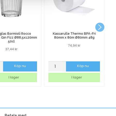
glas Bormioli Rocco
Kassarulle Thermo BPA-Fri
a Gin Fizz Ø88,5x120mm
80mm x 80m Ø80mm 48g
50cl
74,94
kr
37,44
kr
as
Kassarulle
Al
Köp nu
Köp nu
i
Thermo
3
BPA-
3
I lager
I lager
va
Fri
75
80mm
m
x
x120mm
80m
Ø80mm
Betala med