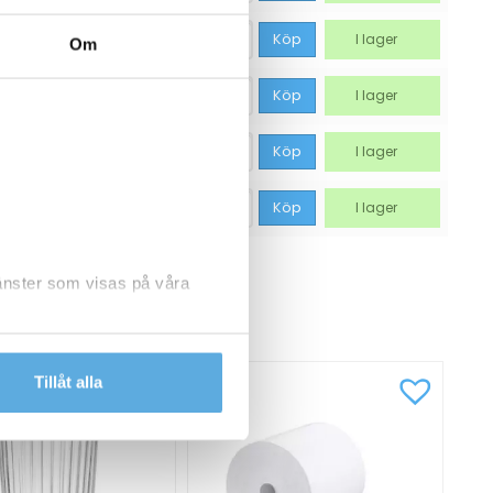
99,94
kr
Köp
I lager
Om
99,94
kr
Köp
I lager
99,94
kr
Köp
I lager
99,94
kr
Köp
I lager
jänster som visas på våra
CKSÅ
dlar personuppgifter.
Tillåt alla