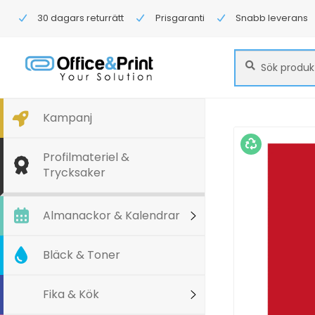
30 dagars returrätt
Prisgaranti
Snabb leverans
Sök
Sök
efter:
Kampanj
Profilmateriel &
Trycksaker
Almanackor & Kalendrar
Bläck & Toner
Fika & Kök