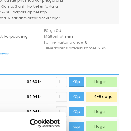
Alltid rätt pris med vår prisgaranti.
larna, Swish, kort eller faktura.
er & 30-dagars öppet köp.
rt. Vi tar ansvar för det vi säljer.
i
röd
Färg
Förpackning
mm
et
Måttenhet
8
För hel kartong ange
2613
Tillverkarens artikelnummer
etter
68,69
kr
Köp
I lager
99,94
kr
Köp
6-8 dagar
99,94
kr
Köp
I lager
99,94
kr
Köp
I lager