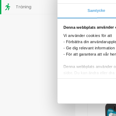
Träning
Samtycke
Denna webbplats använder 
Vi använder cookies för att
- Förbättra din användaruppl
- Ge dig relevant information
- För att garantera att vår h
Denna webbplats använder oli
sidor. Du kan ändra eller dra 
Läs mer i vår integritetspolic