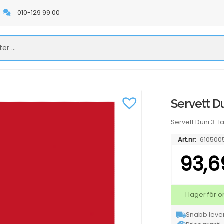
010-129 99 00
Servett D
Servett Duni 3-l
Art.nr:
610500
93,
I lager för
Snabb lever