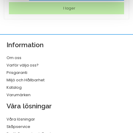
nr
I lager
4
vit
250x110x280
mm
Information
mängd
Om oss
Varför välja oss?
Prisgaranti
Miljö och Hållbarhet
Katalog
Varumärken
Våra lösningar
Våra lösningar
Skåpservice