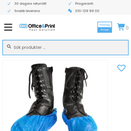
30 dagars returrätt
Prisgaranti
Snabb leverans
010-129 99 00
Företag
0
Privat
Sök
Sök
efter: