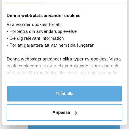
Denna webbplats använder cookies
Vi använder cookies för att
- Förbättra din användarupplevelse
- Ge dig relevant information
- För att garantera att vår hemsida fungerar
Denna webbplats använder olika typer av cookies. Vissa
cookies placeras ut av tredjepartstjänster som visas på
våra sidor. Du kan ändra eller dra tillbaka ditt samtycke
till cookie-förklaringen på vår webbplats.
Läs mer i vår integritetspolicy om vilka vi är, hur du
Tillåt alla
Papperspåse SOS nr 4 vit 250x110x280 mm
kontaktar oss och på vilket sätt vi behandlar
personuppgifter.
1 436,25
kr
Anpassa
Papperspåse
Köp nu
SOS