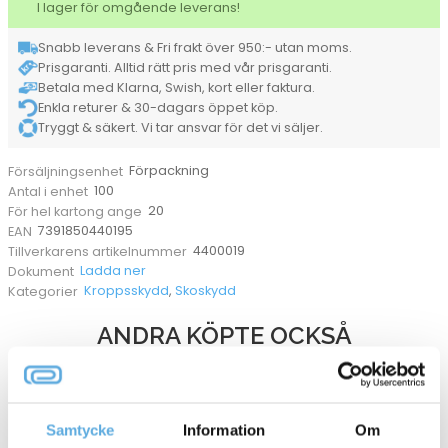
I lager för omgående leverans!
mängd
Snabb leverans & Fri frakt över 950:- utan moms.
Prisgaranti. Alltid rätt pris med vår prisgaranti.
Betala med Klarna, Swish, kort eller faktura.
Enkla returer & 30-dagars öppet köp.
Tryggt & säkert. Vi tar ansvar för det vi säljer.
Förpackning
Försäljningsenhet
100
Antal i enhet
20
För hel kartong ange
7391850440195
EAN
4400019
Tillverkarens artikelnummer
Ladda ner
Dokument
Kroppsskydd
,
Skoskydd
Kategorier
ANDRA KÖPTE OCKSÅ
Samtycke
Information
Om