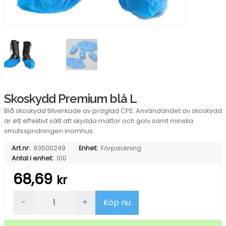
Skoskydd Premium blå L
Blå skoskydd tillverkade av präglad CPE. Användandet av skoskydd
är ett effektivt sätt att skydda mattor och golv samt minska
smutsspridningen inomhus.
Art.nr:
93500249
Enhet:
Förpackning
Antal i enhet:
100
68,69
kr
Skoskydd
-
+
Köp nu
Premium
blå
L