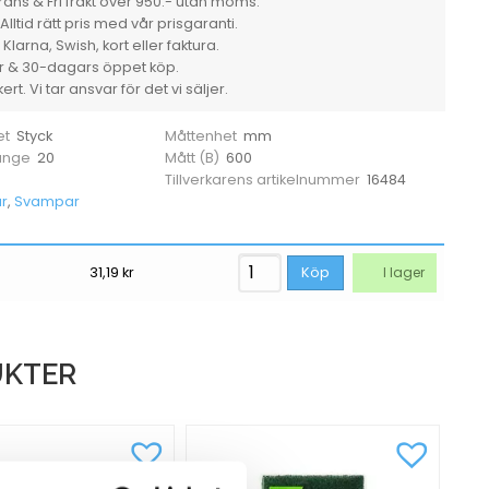
ans & Fri frakt över 950:- utan moms.
Alltid rätt pris med vår prisgaranti.
larna, Swish, kort eller faktura.
er & 30-dagars öppet köp.
rt. Vi tar ansvar för det vi säljer.
Styck
mm
et
Måttenhet
20
600
 ange
Mått (B)
16484
Tillverkarens artikelnummer
r
,
Svampar
31,19
kr
Köp
I lager
UKTER