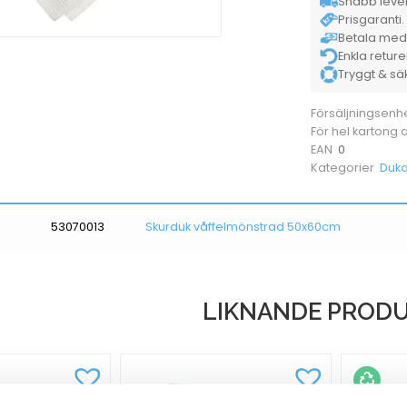
Snabb lever
Prisgaranti. 
Betala med K
Enkla retur
Tryggt & säke
Försäljningsenh
För hel kartong
0
EAN
Duka
Kategorier
53070013
Skurduk våffelmönstrad 50x60cm
LIKNANDE PROD