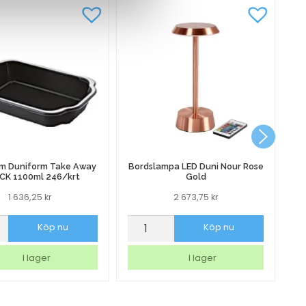
rm Duniform Take Away
Bordslampa LED Duni Nour Rose
CK 1100ml 246/krt
Gold
1 636,25
kr
2 673,75
kr
orm
Bordslampa
Sk
Köp nu
Köp nu
rm
LED
Ma
Duni
Na
I lager
I lager
Nour
Vi
Rose
m