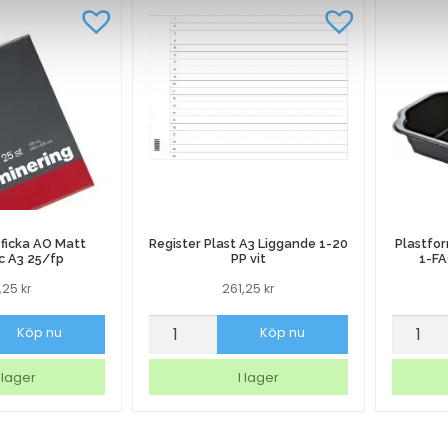
ficka AO Matt
Register Plast A3 Liggande 1-20
Plastfo
c A3 25/fp
PP vit
1-FA
6,25
kr
261,25
kr
ficka
Register
Plastf
Köp nu
Köp nu
Plast
Dunifo
A3
Take
 lager
I lager
Liggande
Away
1-
1-