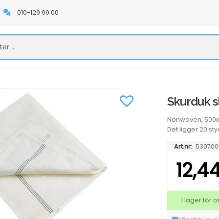
010-129 99 00
Skurduk s
Nonwoven, 500
Det ligger 20 sty
Art.nr:
530700
12,4
I lager för