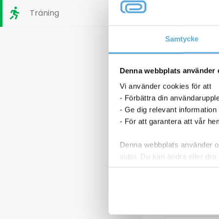
Träning
Samtycke
gul/vit
Rengöringssvamp med grepp
Denna webbplats använder 
m
gul/grön 150x70mm
Vi använder cookies för att
6,19
kr
Mikrofiberdu
- Förbättra din användaruppl
32
- Ge dig relevant information
6
- För att garantera att vår h
p
Rengöringssvamp
Mikrofiberd
p nu
Köp nu
Denna webbplats använder oli
med
Max
sidor. Du kan ändra eller dra 
grepp
Eco
I lager
I
gul/grön
Grön
Läs mer i vår integritetspolic
150x70mm
32x32cm
mängd
mängd