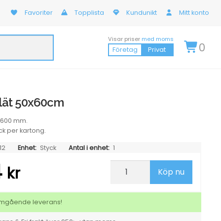
Favoriter
Topplista
Kundunikt
Mitt konto
Visar priser
med moms
0
Företag
Privat
lät 50x60cm
x600 mm.
ck per kartong.
12
Enhet:
Styck
Antal i enhet:
1
4
Skurduk
kr
Köp nu
slät
50x60cm
mängd
 omgående leverans!