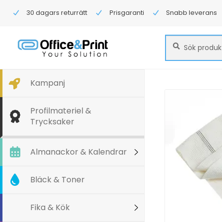
30 dagars returrätt
Prisgaranti
Snabb leverans
Sök
Sök
efter:
Kampanj
Profilmateriel &
Trycksaker
Almanackor & Kalendrar
Bläck & Toner
Fika & Kök