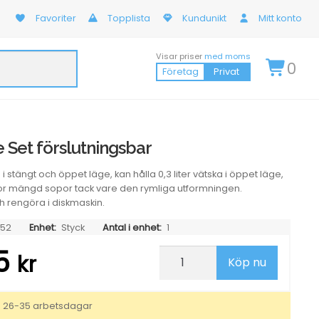
Favoriter
Topplista
Kundunikt
Mitt konto
Visar priser
med moms
0
Företag
Privat
 Set förslutningsbar
 i stängt och öppet läge, kan hålla 0,3 liter vätska i öppet läge,
or mängd sopor tack vare den rymliga utformningen.
och rengöra i diskmaskin.
52
Enhet:
Styck
Antal i enhet:
1
25
Sopborste
kr
Köp nu
Set
förslutningsbar
mängd
: 26-35 arbetsdagar