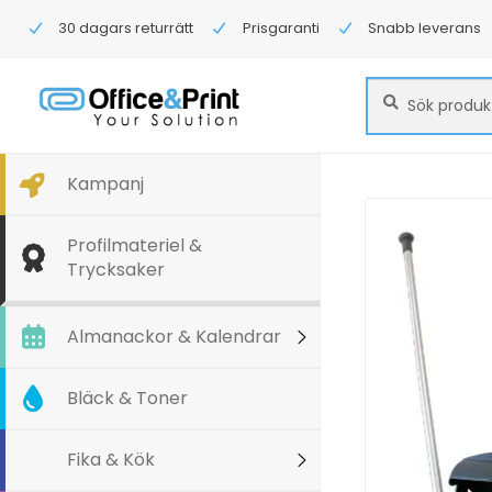
30 dagars returrätt
Prisgaranti
Snabb leverans
Sök
Sök
efter:
Kampanj
Profilmateriel &
Trycksaker
Almanackor & Kalendrar
Bläck & Toner
Fika & Kök