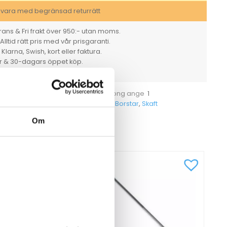
svara med begränsad returrätt
ans & Fri frakt över 950:- utan moms.
Alltid rätt pris med vår prisgaranti.
larna, Swish, kort eller faktura.
er & 30-dagars öppet köp.
rt. Vi tar ansvar för det vi säljer.
Styck
1
et
För hel kartong ange
559618
Borstar
,
Skaft
tikelnummer
Kategorier
Om
CKSÅ