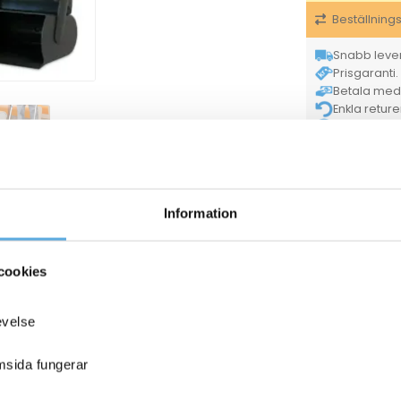
Beställning
Snabb lever
Prisgaranti. 
Betala med K
Enkla retur
Tryggt & säke
Försäljningsenh
Tillverkarens ar
Information
ANDRA KÖPTE O
cookies
evelse
emsida fungerar