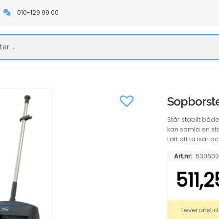
010-129 99 00
Sopborste
Står stabilt både
kan samla en st
Lätt att ta isär 
Art.nr:
530602
511,
Leveranstid