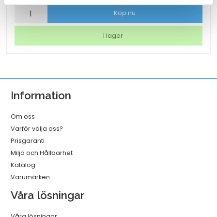
Torkrulle
Köp nu
Tork
W1/2/3
I lager
Rengöringsduk
Slitstark
Vit
320mmx114m
Information
mängd
Om oss
Varför välja oss?
Prisgaranti
Miljö och Hållbarhet
Katalog
Varumärken
Våra lösningar
Våra lösningar