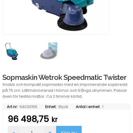
Sopmaskin Wetrok Speedmatic Twister
Snabb och kompakt sopmaskin med en imponerande sopbredd
på 75 cm. Lättmanövrerad i hörnor och trånga utrymmen. Passar
även för textila mattor. Ca 2 timmar körtid.
Art.nr:
54030155
Enhet:
Styck
Antal i enhet:
1
96 498,75
kr
Sopmaskin
-
+
Köp nu