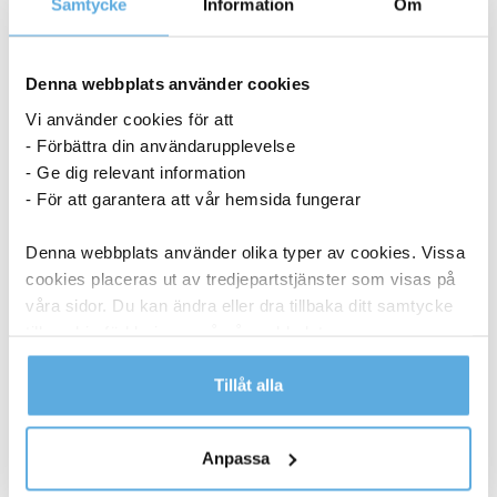
Samtycke
Information
Om
Denna webbplats använder cookies
Vi använder cookies för att
- Förbättra din användarupplevelse
- Ge dig relevant information
- För att garantera att vår hemsida fungerar
Denna webbplats använder olika typer av cookies. Vissa
cookies placeras ut av tredjepartstjänster som visas på
våra sidor. Du kan ändra eller dra tillbaka ditt samtycke
till cookie-förklaringen på vår webbplats.
Läs mer i vår integritetspolicy om vilka vi är, hur du
Tillåt alla
kontaktar oss och på vilket sätt vi behandlar
Torkrulle Tork W1/2/3 Rengöringsduk Slitstark
Vit 320mmx114m
personuppgifter.
Anpassa
1 048,75
kr