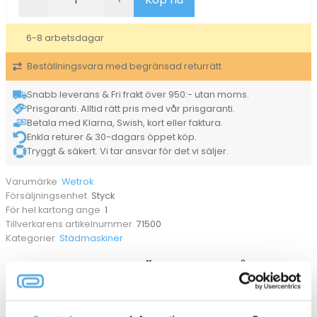
Wetrok
Speedmatic
Twister
6-8 arbetsdagar
mängd
Beställningsvara med begränsad returrätt
Snabb leverans & Fri frakt över 950:- utan moms.
Prisgaranti. Alltid rätt pris med vår prisgaranti.
Betala med Klarna, Swish, kort eller faktura.
Enkla returer & 30-dagars öppet köp.
Tryggt & säkert. Vi tar ansvar för det vi säljer.
Wetrok
Varumärke
Styck
Försäljningsenhet
1
För hel kartong ange
71500
Tillverkarens artikelnummer
Städmaskiner
Kategorier
ANDRA KÖPTE OCKSÅ