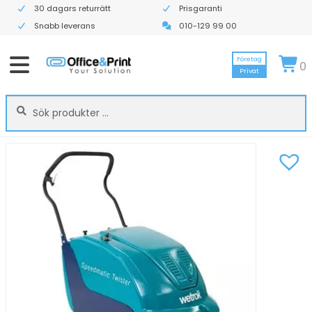
30 dagars returrätt
Prisgaranti
Snabb leverans
010-129 99 00
Företag
0
Privat
Sök
Sök
efter: