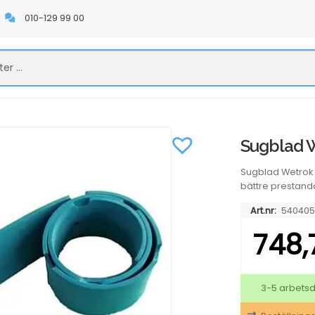
010-129 99 00
Sugblad W
Sugblad Wetrok 
bättre prestand
Art.nr:
540405
748
3-5 arbets