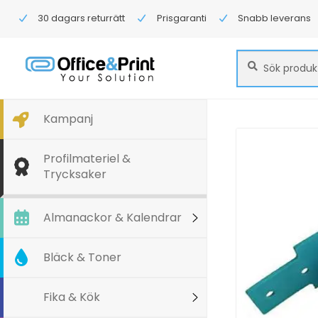
30 dagars returrätt
Prisgaranti
Snabb leverans
Sök
Sök
efter:
Kampanj
Profilmateriel &
Trycksaker
Almanackor & Kalendrar
Bläck & Toner
Fika & Kök