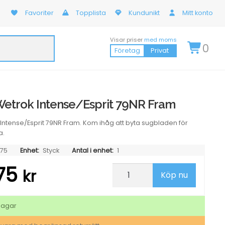
Favoriter
Topplista
Kundunikt
Mitt konto
Visar priser
med moms
0
Företag
Privat
etrok Intense/Esprit 79NR Fram
Intense/Esprit 79NR Fram. Kom ihåg att byta sugbladen för
a.
75
Enhet:
Styck
Antal i enhet:
1
,75
Sugblad
kr
Köp nu
Wetrok
Intense/Esprit
79NR
Fram
dagar
mängd