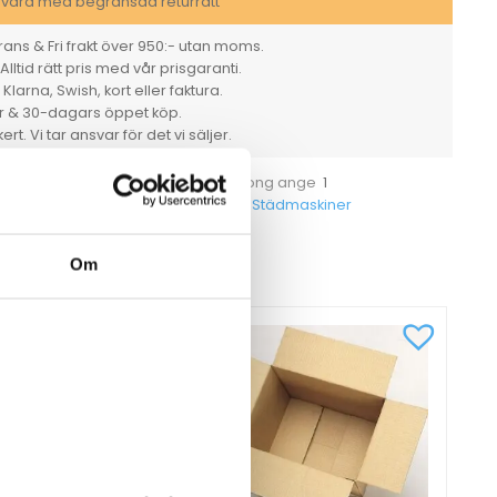
svara med begränsad returrätt
ans & Fri frakt över 950:- utan moms.
Alltid rätt pris med vår prisgaranti.
larna, Swish, kort eller faktura.
er & 30-dagars öppet köp.
rt. Vi tar ansvar för det vi säljer.
Styck
1
et
För hel kartong ange
64061
Städmaskiner
tikelnummer
Kategorier
CKSÅ
Om