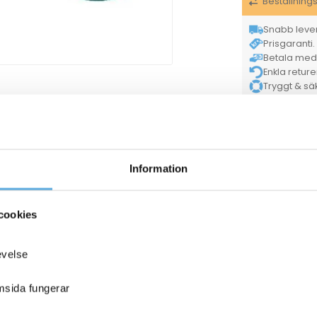
Beställning
Snabb lever
Prisgaranti. 
Betala med K
Enkla retur
Tryggt & säke
Försäljningsenh
Tillverkarens ar
ANDRA KÖPTE O
Information
cookies
evelse
emsida fungerar