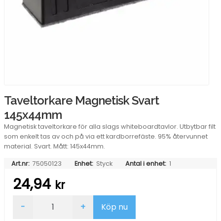
Taveltorkare Magnetisk Svart
145x44mm
Magnetisk taveltorkare för alla slags whiteboardtavlor. Utbytbar filt
som enkelt tas av och på via ett kardborrefäste. 95% återvunnet
material. Svart. Mått: 145x44mm.
Art.nr:
75050123
Enhet:
Styck
Antal i enhet:
1
24,94
kr
Taveltorkare
-
+
Köp nu
Magnetisk
Svart