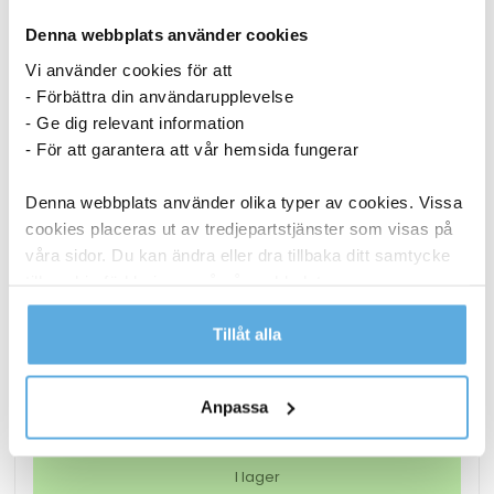
Denna webbplats använder cookies
Vi använder cookies för att
- Förbättra din användarupplevelse
- Ge dig relevant information
- För att garantera att vår hemsida fungerar
Denna webbplats använder olika typer av cookies. Vissa
cookies placeras ut av tredjepartstjänster som visas på
våra sidor. Du kan ändra eller dra tillbaka ditt samtycke
till cookie-förklaringen på vår webbplats.
Märkband Dymo Letra tag vit
Läs mer i vår integritetspolicy om vilka vi är, hur du
Tillåt alla
kontaktar oss och på vilket sätt vi behandlar
112,44
kr
personuppgifter.
Anpassa
Märkband
Köp nu
Dymo
Letra
I lager