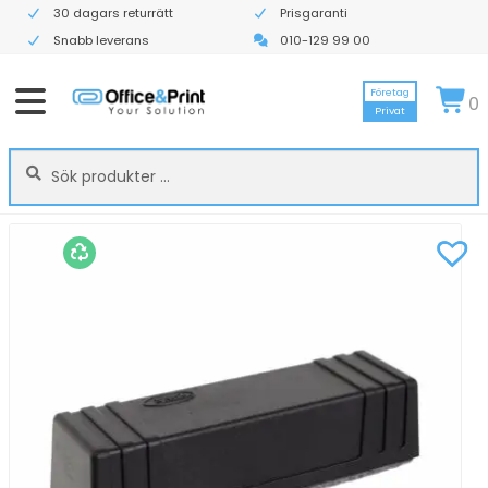
30 dagars returrätt
Prisgaranti
Snabb leverans
010-129 99 00
Företag
0
Privat
Sök
Sök
efter: