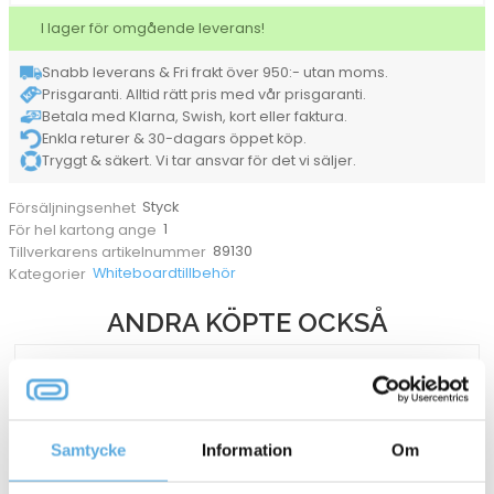
145x44mm
I lager för omgående leverans!
mängd
Snabb leverans & Fri frakt över 950:- utan moms.
Prisgaranti. Alltid rätt pris med vår prisgaranti.
Betala med Klarna, Swish, kort eller faktura.
Enkla returer & 30-dagars öppet köp.
Tryggt & säkert. Vi tar ansvar för det vi säljer.
Styck
Försäljningsenhet
1
För hel kartong ange
89130
Tillverkarens artikelnummer
Whiteboardtillbehör
Kategorier
ANDRA KÖPTE OCKSÅ
Samtycke
Information
Om