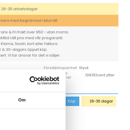
Madrid
Placering
: 26-35 arbetsdagar
A
Vit
svara med begränsad returrätt
mängd
ans & Fri frakt över 950:- utan moms.
Alltid rätt pris med vår prisgaranti.
larna, Swish, kort eller faktura.
er & 30-dagars öppet köp.
rt. Vi tar ansvar för det vi säljer.
Styck
Försäljningsenhet
Tillverkarens
1
109351cent.ytter
 ange
artikelnummer
ferensbord
Om
art
5 998,75
kr
Köp
26-35 dagar
CKSÅ