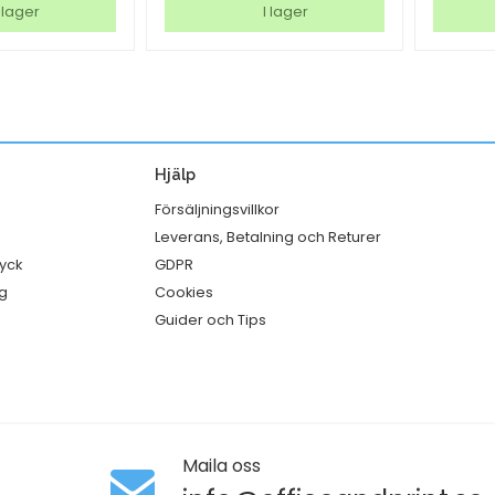
DCP-
Rocco
 lager
I lager
T580DW
Exclusi
Bläck
Gin
mängd
Fizz
Ø88,5
50cl
Hjälp
mängd
Försäljningsvillkor
Leverans, Betalning och Returer
ryck
GDPR
g
Cookies
Guider och Tips
Maila oss