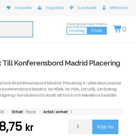
Favoriter
Topplista
Kundunikt
Mitt konto
Visar priser
med moms
0
Företag
Privat
 Till Konferensbord Madrid Placering
 lock till konferensbord Madrid. Placering A i ytterskiva passar
konferensbord Madrid. 1st HDMI, 1st VGA, 2st USB, 2st Eluttag.
ltagning i bordsskiva förutsatt att bord och teknikbox beställs
06
Enhet:
Styck
Antal i enhet:
1
8,75
Teknikbox
kr
Köp nu
Till
Konferensbord