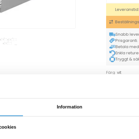
Leveranstid
Beställning
Snabb lever
Prisgaranti. 
Betala med K
Enkla retur
Tryggt & säke
vit
Färg
För hel kartong
Kon
Kategorier
Information
70647007
Teknikbox Till Konferensbord Madrid Placering A Sv
cookies
ANDRA KÖPTE O