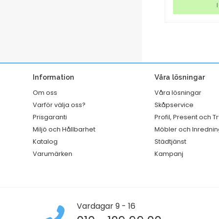
A1
Letra
I lager
I
Premium
tag
Fruktdoft
vit
mängd
mängd
Information
Våra lösningar
Om oss
Våra lösningar
Varför välja oss?
Skåpservice
Prisgaranti
Profil, Present och T
Miljö och Hållbarhet
Möbler och Inrednin
Katalog
Städtjänst
Varumärken
Kampanj
Vardagar 9 - 16