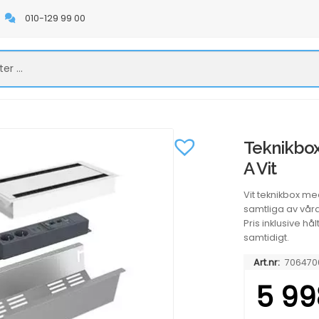
010-129 99 00
Teknikbox
A Vit
Vit teknikbox med
samtliga av våra 
Pris inklusive hå
samtidigt.
Art.nr:
706470
5 99