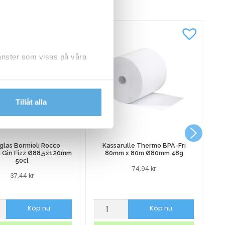
jänster som visas på våra
dlar personuppgifter.
Tillåt alla
glas Bormioli Rocco
Kassarulle Thermo BPA-Fri
a Gin Fizz Ø88,5x120mm
80mm x 80m Ø80mm 48g
50cl
74,94
kr
37,44
kr
as
Kassarulle
Al
Köp nu
Köp nu
i
Thermo
3