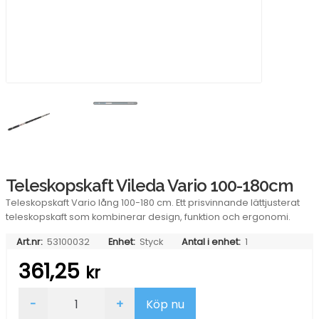
Teleskopskaft Vileda Vario 100-180cm
Teleskopskaft Vario lång 100-180 cm. Ett prisvinnande lättjusterat
teleskopskaft som kombinerar design, funktion och ergonomi.
Art.nr:
53100032
Enhet:
Styck
Antal i enhet:
1
361,25
kr
Teleskopskaft
-
+
Köp nu
Vileda