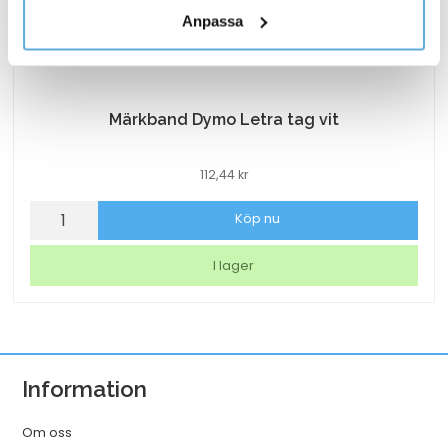
personuppgifter.
Anpassa
Märkband Dymo Letra tag vit
112,44
kr
Märkband
Köp nu
Dymo
Letra
I lager
tag
vit
mängd
Information
Om oss