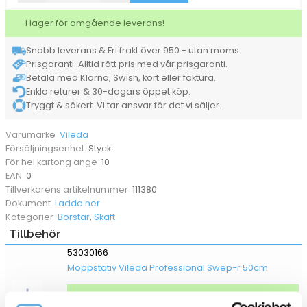
Vario
100-
I lager för omgående leverans!
180cm
mängd
Snabb leverans & Fri frakt över 950:- utan moms.
Prisgaranti. Alltid rätt pris med vår prisgaranti.
Betala med Klarna, Swish, kort eller faktura.
Enkla returer & 30-dagars öppet köp.
Tryggt & säkert. Vi tar ansvar för det vi säljer.
Vileda
Varumärke
Styck
Försäljningsenhet
10
För hel kartong ange
0
EAN
111380
Tillverkarens artikelnummer
Ladda ner
Dokument
Borstar
,
Skaft
Kategorier
Tillbehör
53030166
Moppstativ Vileda Professional Swep-r 50cm
I lager