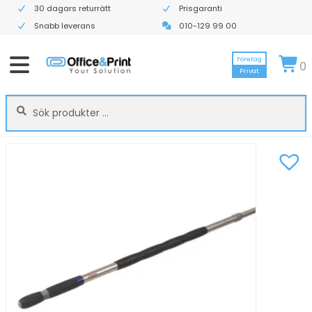
30 dagars returrätt
Prisgaranti
Snabb leverans
010-129 99 00
Företag
0
Privat
Sök
Sök
efter: