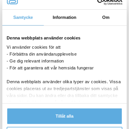
523,75
kr
Köp
Samtycke
Information
Om
ANDRA KÖPTE OCKSÅ
Denna webbplats använder cookies
Vi använder cookies för att
- Förbättra din användarupplevelse
- Ge dig relevant information
- För att garantera att vår hemsida fungerar
Denna webbplats använder olika typer av cookies. Vissa
cookies placeras ut av tredjepartstjänster som visas på
våra sidor. Du kan ändra eller dra tillbaka ditt samtycke
till cookie-förklaringen på vår webbplats.
Läs mer i vår integritetspolicy om vilka vi är, hur du
Tillåt alla
kontaktar oss och på vilket sätt vi behandlar