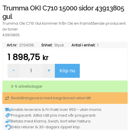
Trumma OKI C710 15000 sidor 43913805
gul
Trumma Oki C710 Gul kommer från Oki en framstående producent
av toner.
43913805.
Art.nr:
27041116
Enhet:
Styck
Antal i enhet:
1
1 898,75
kr
Trumma
-
+
Köp nu
OKI
C710
15000
3-5 arbetsdagar
sidor
43913805
Beställningsvara med begränsad returrätt
gul
mängd
Snabb leverans & Fri frakt över 950:- utan moms.
Prisgaranti. Alltid rätt pris med vår prisgaranti.
Betala med Klarna, Swish, kort eller faktura.
Enkla returer & 30-dagars öppet köp.