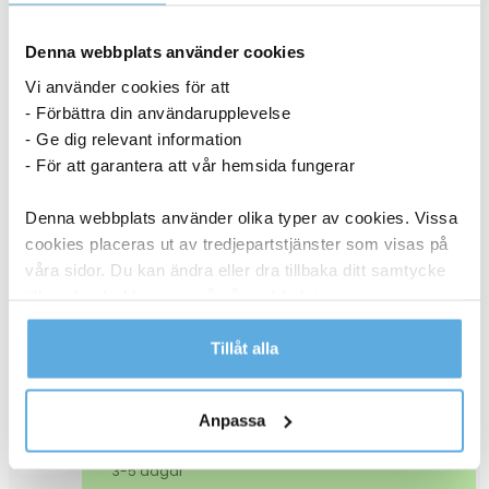
Denna webbplats använder cookies
3-5 dagar
Vi använder cookies för att
4 173,75
kr
- Förbättra din användarupplevelse
Köp
- Ge dig relevant information
Trumma OKI c9800 42918108 svart
- För att garantera att vår hemsida fungerar
27041072
Denna webbplats använder olika typer av cookies. Vissa
cookies placeras ut av tredjepartstjänster som visas på
våra sidor. Du kan ändra eller dra tillbaka ditt samtycke
3-5 dagar
till cookie-förklaringen på vår webbplats.
4 173,75
kr
Köp
Läs mer i vår integritetspolicy om vilka vi är, hur du
Tillåt alla
Belt Unit OKI C9655 42931603
kontaktar oss och på vilket sätt vi behandlar
27041077
personuppgifter.
Anpassa
3-5 dagar