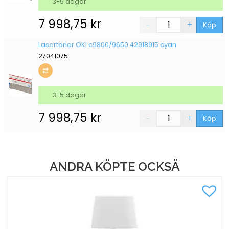
3-5 dagar
7 998,75
kr
Köp
Lasertoner OKI c9800/9650 42918915 cyan
27041075
3-5 dagar
7 998,75
kr
Köp
ANDRA KÖPTE OCKSÅ