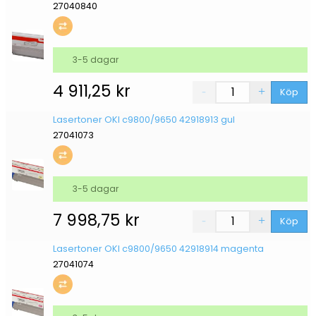
27040840
3-5 dagar
4 911,25
kr
Köp
Lasertoner OKI c9800/9650 42918913 gul
27041073
3-5 dagar
7 998,75
kr
Köp
Lasertoner OKI c9800/9650 42918914 magenta
27041074