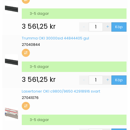
3-5 dagar
3 561,25
kr
Köp
Trumma OKI 30000sid 44844405 gul
27040844
3-5 dagar
3 561,25
kr
Köp
Lasertoner OKI c9800/9650 42918916 svart
27041076
3-5 dagar