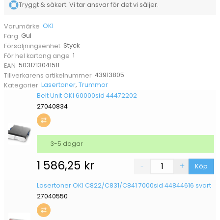
Tryggt & säkert. Vi tar ansvar för det vi säljer.
OKI
Varumärke
Gul
Färg
Styck
Försäljningsenhet
1
För hel kartong ange
5031713041511
EAN
43913805
Tillverkarens artikelnummer
Lasertoner
,
Trummor
Kategorier
Belt Unit OKI 60000sid 44472202
27040834
3-5 dagar
1 586,25
kr
Köp
Lasertoner OKI C822/C831/C841 7000sid 44844616 svart
27040550