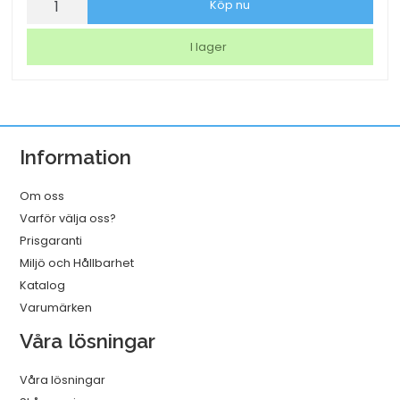
Köp nu
LED
Securit
I lager
Georgina
Vit
mängd
Information
Om oss
Varför välja oss?
Prisgaranti
Miljö och Hållbarhet
Katalog
Varumärken
Våra lösningar
Våra lösningar