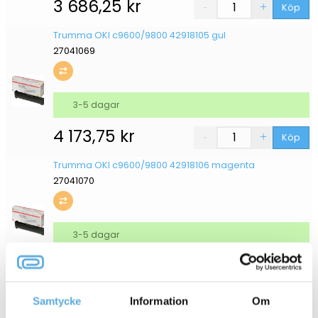
3 686,25
kr
Köp
Trumma OKI c9600/9800 42918105 gul
27041069
3-5 dagar
4 173,75
kr
Köp
Trumma OKI c9600/9800 42918106 magenta
27041070
3-5 dagar
4 173,75
kr
Köp
Trumma OKI c9600/9800 42918107 cyan
Samtycke
Information
Om
27041071