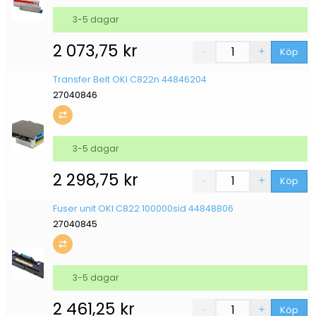
3-5 dagar
2 073,75
kr
Köp
Transfer Belt OKI C822n 44846204
27040846
3-5 dagar
2 298,75
kr
Köp
Fuser unit OKI C822 100000sid 44848806
27040845
3-5 dagar
2 461,25
kr
Köp