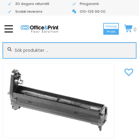
30 dagars returrätt
Prisgaranti
Snabb leverans
010-129 99 00
Företag
0
Privat
Sök
Sök
efter: