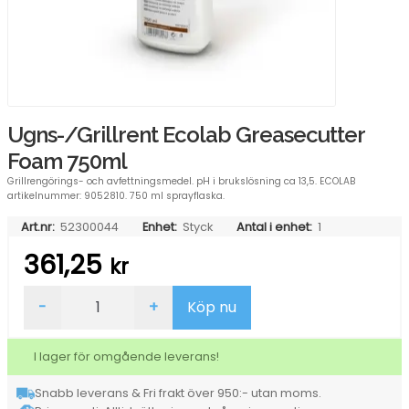
Ugns-/Grillrent Ecolab Greasecutter
Foam 750ml
Grillrengörings- och avfettningsmedel. pH i brukslösning ca 13,5. ECOLAB
artikelnummer: 9052810. 750 ml sprayflaska.
Art.nr:
52300044
Enhet:
Styck
Antal i enhet:
1
361,25
kr
Ugns-/Grillrent
-
+
Köp nu
Ecolab
Greasecutter
Foam
I lager för omgående leverans!
750ml
mängd
Snabb leverans & Fri frakt över 950:- utan moms.