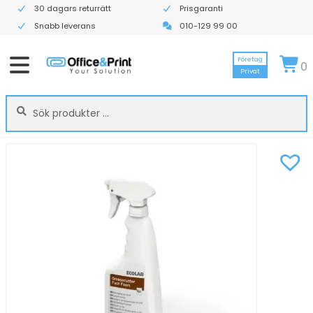
30 dagars returrätt
Prisgaranti
Snabb leverans
010-129 99 00
Företag
0
Privat
Sök
Sök
efter: