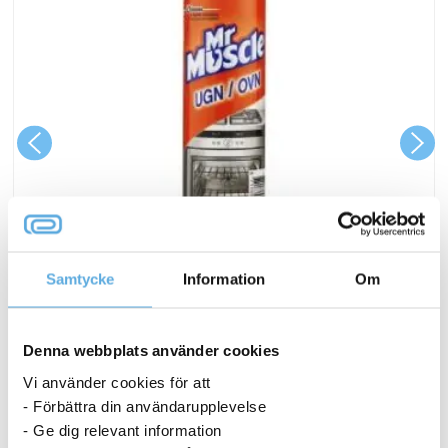
Ugns-/Grillrent Mr Muscle Aerosol 300ml
Samtycke
Information
Om
56,19
kr
Denna webbplats använder cookies
Ugns-/Grillrent
Köp nu
Mr
Vi använder cookies för att
Muscle
- Förbättra din användarupplevelse
I lager
- Ge dig relevant information
Aerosol