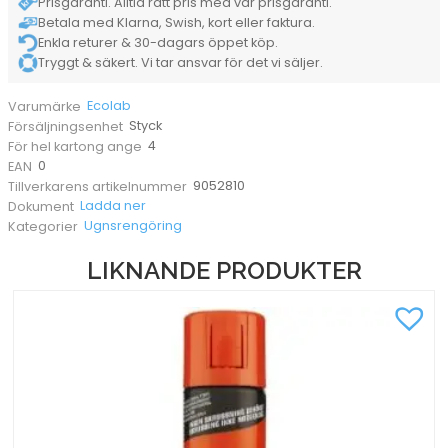
Prisgaranti. Alltid rätt pris med vår prisgaranti.
Betala med Klarna, Swish, kort eller faktura.
Enkla returer & 30-dagars öppet köp.
Tryggt & säkert. Vi tar ansvar för det vi säljer.
Ecolab
Varumärke
Styck
Försäljningsenhet
4
För hel kartong ange
0
EAN
9052810
Tillverkarens artikelnummer
Ladda ner
Dokument
Ugnsrengöring
Kategorier
LIKNANDE PRODUKTER