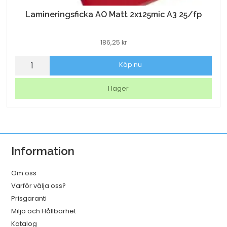
Lamineringsficka AO Matt 2x125mic A3 25/fp
186,25
kr
Lamineringsficka
Köp nu
AO
Matt
I lager
2x125mic
A3
25/fp
mängd
Information
Om oss
Varför välja oss?
Prisgaranti
Miljö och Hållbarhet
Katalog