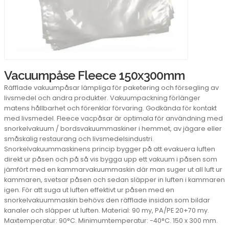
Vacuumpåse Fleece 150x300mm
Räfflade vakuumpåsar lämpliga för paketering och försegling av
livsmedel och andra produkter. Vakuumpackning förlänger
matens hållbarhet och förenklar förvaring. Godkända för kontakt
med livsmedel. Fleece vacpåsar är optimala för användning med
snorkelvakuum / bordsvakuummaskiner i hemmet, av jägare eller
småskalig restaurang och livsmedelsindustri.
Snorkelvakuummaskinens princip bygger på att evakuera luften
direkt ur påsen och på så vis bygga upp ett vakuum i påsen som
jämfört med en kammarvakuummaskin där man suger ut all luft ur
kammaren, svetsar påsen och sedan släpper in luften i kammaren
igen. För att suga ut luften effektivt ur påsen med en
snorkelvakuummaskin behövs den räfflade insidan som bildar
kanaler och släpper ut luften. Material: 90 my, PA/PE 20+70 my.
Maxtemperatur: 90°C. Minimumtemperatur: -40°C. 150 x 300 mm.