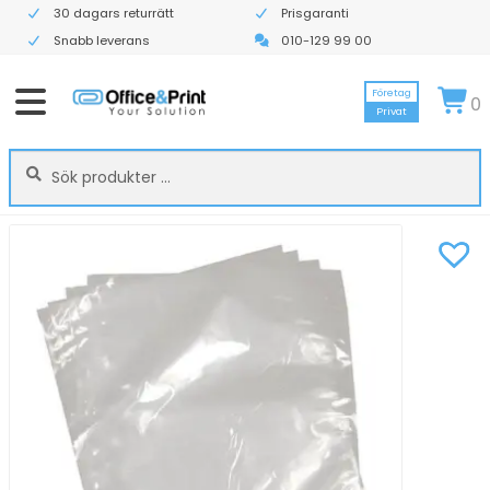
30 dagars returrätt
Prisgaranti
Snabb leverans
010-129 99 00
Företag
0
Privat
Sök
Sök
efter: