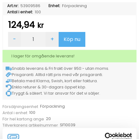
Art.nr:
53909586
Enhet:
Förpackning
Antal i enhet:
100
124,94
kr
Vacuumpåse
-
+
Köp nu
Fleece
150x300mm
mängd
I lager för omgående leverans!
Snabb leverans & Fri frakt över 950:- utan moms.
Prisgaranti. Alltid rätt pris med vår prisgaranti.
Betala med Klarna, Swish, kort eller faktura.
Enkla returer & 30-dagars öppet köp.
Tryggt & säkert. Vi tar ansvar för det vi säljer.
Förpackning
Försäljningsenhet
100
Antal i enhet
20
För hel kartong ange
SF10039
Tillverkarens artikelnummer
Husgeråd
Kategorier