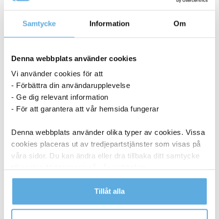
ANDRA KÖPTE OCKSÅ
Samtycke
Information
Om
Denna webbplats använder cookies
Vi använder cookies för att
- Förbättra din användarupplevelse
- Ge dig relevant information
- För att garantera att vår hemsida fungerar
Denna webbplats använder olika typer av cookies. Vissa
cookies placeras ut av tredjepartstjänster som visas på
våra sidor. Du kan ändra eller dra tillbaka ditt samtycke
till cookie-förklaringen på vår webbplats.
Läs mer i vår integritetspolicy om vilka vi är, hur du
Tillåt alla
kontaktar oss och på vilket sätt vi behandlar
personuppgifter.