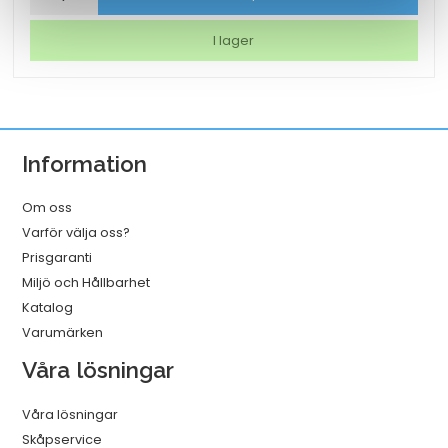
AO
Matt
I lager
2x125mic
A3
25/fp
mängd
Information
Om oss
Varför välja oss?
Prisgaranti
Miljö och Hållbarhet
Katalog
Varumärken
Våra lösningar
Våra lösningar
Skåpservice