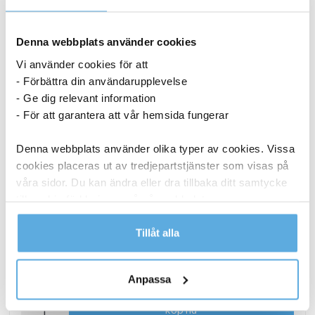
Denna webbplats använder cookies
Vi använder cookies för att
- Förbättra din användarupplevelse
- Ge dig relevant information
- För att garantera att vår hemsida fungerar
Denna webbplats använder olika typer av cookies. Vissa
cookies placeras ut av tredjepartstjänster som visas på
våra sidor. Du kan ändra eller dra tillbaka ditt samtycke
till cookie-förklaringen på vår webbplats.
Läs mer i vår integritetspolicy om vilka vi är, hur du
Tillåt alla
Lamineringsficka AO Matt 2x125mic A3 25/fp
kontaktar oss och på vilket sätt vi behandlar
personuppgifter.
Anpassa
186,25
kr
Lamineringsficka
Köp nu