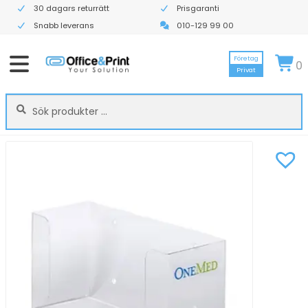
30 dagars returrätt
Prisgaranti
Snabb leverans
010-129 99 00
Företag
0
Privat
Sök
Sök
efter: