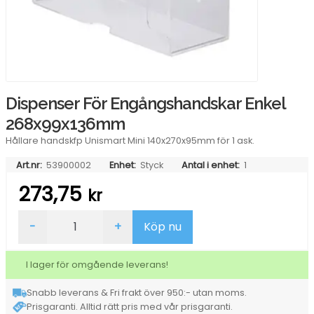
Dispenser För Engångshandskar Enkel
268x99x136mm
Hållare handskfp Unismart Mini 140x270x95mm för 1 ask.
Art.nr:
53900002
Enhet:
Styck
Antal i enhet:
1
273,75
kr
Dispenser
-
+
Köp nu
För
Engångshandskar
Enkel
I lager för omgående leverans!
268x99x136mm
mängd
Snabb leverans & Fri frakt över 950:- utan moms.
Prisgaranti. Alltid rätt pris med vår prisgaranti.