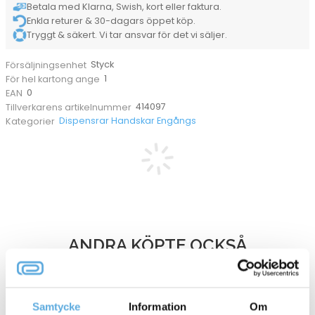
Betala med Klarna, Swish, kort eller faktura.
Enkla returer & 30-dagars öppet köp.
Tryggt & säkert. Vi tar ansvar för det vi säljer.
Styck
Försäljningsenhet
1
För hel kartong ange
0
EAN
414097
Tillverkarens artikelnummer
Dispensrar Handskar Engångs
Kategorier
ANDRA KÖPTE OCKSÅ
Samtycke
Information
Om