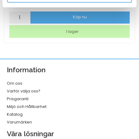
211,25
kr
Laddkabel
Köp nu
Gear
USB-
I lager
C
till
USB-
C
Information
2.0
Vit
Om oss
1m
Varför välja oss?
mängd
Prisgaranti
Miljö och Hållbarhet
Katalog
Varumärken
Våra lösningar