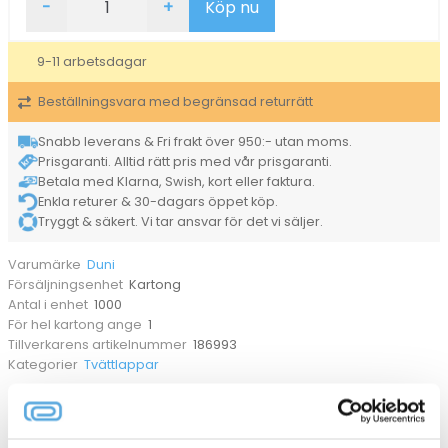
-
+
Köp nu
Duni
Komposterbar
Kraftig
9-11 arbetsdagar
50x70mm
mängd
Beställningsvara med begränsad returrätt
Snabb leverans & Fri frakt över 950:- utan moms.
Prisgaranti. Alltid rätt pris med vår prisgaranti.
Betala med Klarna, Swish, kort eller faktura.
Enkla returer & 30-dagars öppet köp.
Tryggt & säkert. Vi tar ansvar för det vi säljer.
Duni
Varumärke
Kartong
Försäljningsenhet
1000
Antal i enhet
1
För hel kartong ange
186993
Tillverkarens artikelnummer
Tvättlappar
Kategorier
ANDRA KÖPTE OCKSÅ