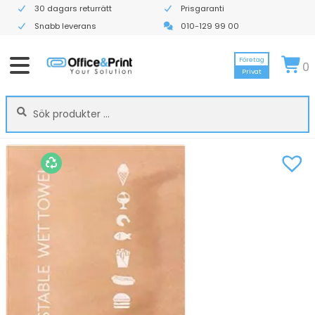
30 dagars returrätt
Prisgaranti
Snabb leverans
010-129 99 00
Företag
0
Privat
Sök
Sök
efter: