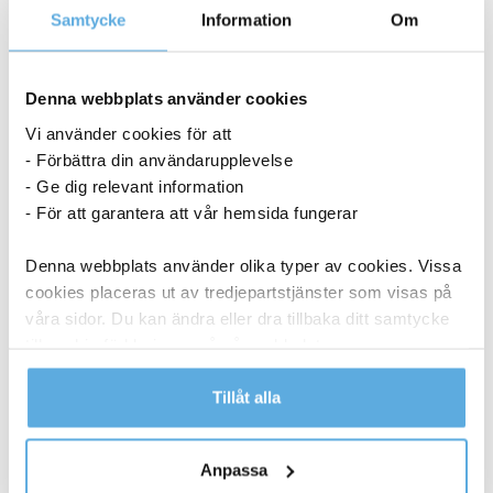
Samtycke
Information
Om
Denna webbplats använder cookies
Vi använder cookies för att
- Förbättra din användarupplevelse
- Ge dig relevant information
- För att garantera att vår hemsida fungerar
Denna webbplats använder olika typer av cookies. Vissa
cookies placeras ut av tredjepartstjänster som visas på
våra sidor. Du kan ändra eller dra tillbaka ditt samtycke
till cookie-förklaringen på vår webbplats.
Läs mer i vår integritetspolicy om vilka vi är, hur du
Tillåt alla
kontaktar oss och på vilket sätt vi behandlar
Laddkabel Gear USB-C till USB-C 2.0 Vit 1m
personuppgifter.
Anpassa