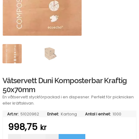
Våtservett Duni Komposterbar Kraftig
50x70mm
En våtservett styckförpackad i en dispesner. Perfekt för picknicken
eller kräftskivan.
Art.nr:
51020962
Enhet:
Kartong
Antal i enhet:
1000
998,75
kr
Våtservett