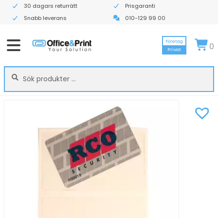
30 dagars returrätt
Prisgaranti
Snabb leverans
010-129 99 00
Företag
0
Privat
Sök
Sök
efter: