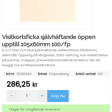
Visitkortsficka självhäftande öppen
upptill 105x60mm 100/fp
b.n.t / Peel och Seal självhäftande visitkortsficka 105x60mm,
yttermått. Öppning på långsidan, 100st i kartong. Kan enkelt fästas
på pärmar, mappar, presentationsmaterial etcetera. Ger ett
snyggt och proffessionellt intryck.
Art.nr:
10200043
Enhet:
Förpackning
Antal i enhet:
100
286,25
kr
Visitkortsficka
-
+
Köp nu
självhäftande
öppen
upptill
I lager för omgående leverans!
105x60mm