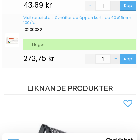
43,69
kr
Köp
Visitkortsficka sjävhäftande öppen kortsida 60x95mm
100/fp
10200032
I lager
273,75
kr
Köp
LIKNANDE PRODUKTER