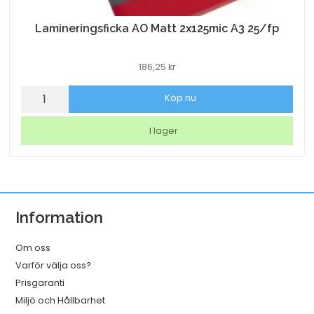
Lamineringsficka AO Matt 2x125mic A3 25/fp
186,25
kr
Lamineringsficka
Köp nu
AO
Matt
I lager
2x125mic
A3
25/fp
mängd
Information
Om oss
Varför välja oss?
Prisgaranti
Miljö och Hållbarhet