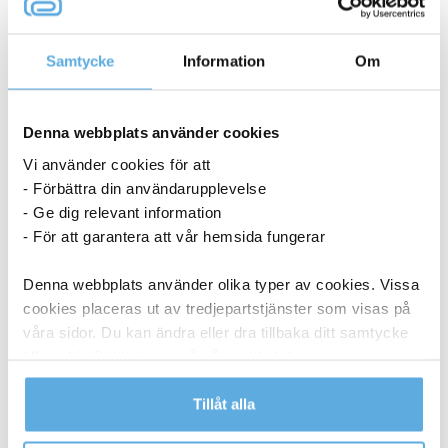
Samtycke
Information
Om
Denna webbplats använder cookies
Vi använder cookies för att
- Förbättra din användarupplevelse
- Ge dig relevant information
- För att garantera att vår hemsida fungerar
Vistkortsställ Tråd svart
Denna webbplats använder olika typer av cookies. Vissa
cookies placeras ut av tredjepartstjänster som visas på
våra sidor. Du kan ändra eller dra tillbaka ditt samtycke
9,94
kr
till cookie-förklaringen på vår webbplats.
Vistkortsställ
Köp nu
Tråd
Läs mer i vår integritetspolicy om vilka vi är, hur du
Tillåt alla
svart
I lager
kontaktar oss och på vilket sätt vi behandlar
mängd