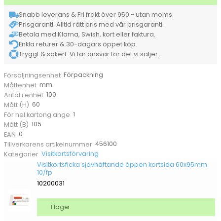
100/fp
Snabb leverans & Fri frakt över 950:- utan moms.
mängd
Prisgaranti. Alltid rätt pris med vår prisgaranti.
Betala med Klarna, Swish, kort eller faktura.
Enkla returer & 30-dagars öppet köp.
Tryggt & säkert. Vi tar ansvar för det vi säljer.
Förpackning
Försäljningsenhet
mm
Måttenhet
100
Antal i enhet
60
Mått (H)
1
För hel kartong ange
105
Mått (B)
0
EAN
456100
Tillverkarens artikelnummer
Visitkortsförvaring
Kategorier
Visitkortsficka sjävhäftande öppen kortsida 60x95mm
10/fp
10200031
I lager