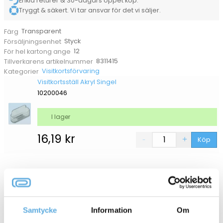
Enkla returer & 30-dagars öppet köp.
Tryggt & säkert. Vi tar ansvar för det vi säljer.
Transparent
Färg
Styck
Försäljningsenhet
12
För hel kartong ange
8311415
Tillverkarens artikelnummer
Visitkortsförvaring
Kategorier
Visitkortsställ Akryl Singel
10200046
I lager
16,19
kr
Köp
ANDRA KÖPTE OCKSÅ
Samtycke
Information
Om