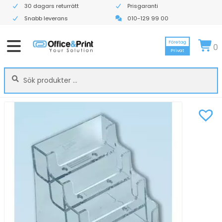
30 dagars returrätt
Prisgaranti
Snabb leverans
010-129 99 00
Företag
0
Privat
Sök
Sök
efter: