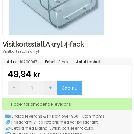
Visitkortsställ Akryl 4-fack
Visitkortsställ i akryl.
Art.nr:
10200047
Enhet:
Styck
Antal i enhet:
1
49,94
kr
Visitkortsställ
-
+
Köp nu
Akryl
4-
fack
I lager för omgående leverans!
mängd
Snabb leverans & Fri frakt över 950:- utan moms.
Prisgaranti. Alltid rätt pris med vår prisgaranti.
Betala med Klarna, Swish, kort eller faktura.