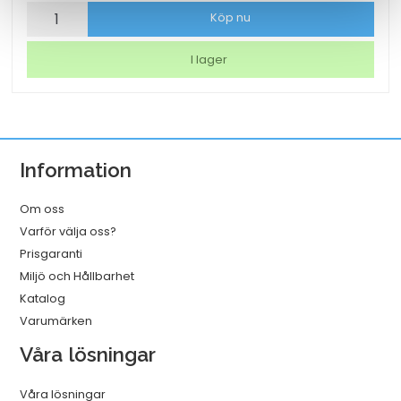
Papperspåse
Köp nu
SOS
nr
I lager
4
vit
250x110x280
mm
Information
mängd
Om oss
Varför välja oss?
Prisgaranti
Miljö och Hållbarhet
Katalog
Varumärken
Våra lösningar
Våra lösningar