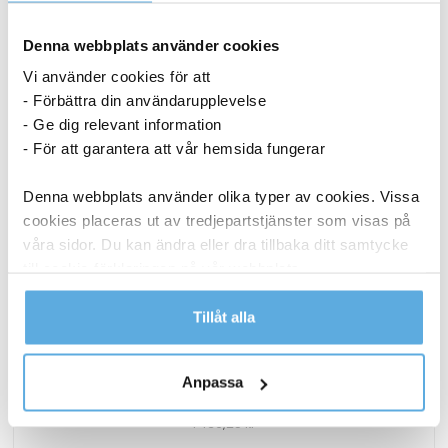
Denna webbplats använder cookies
Vi använder cookies för att
- Förbättra din användarupplevelse
- Ge dig relevant information
- För att garantera att vår hemsida fungerar
Denna webbplats använder olika typer av cookies. Vissa
cookies placeras ut av tredjepartstjänster som visas på
våra sidor. Du kan ändra eller dra tillbaka ditt samtycke
till cookie-förklaringen på vår webbplats.
Läs mer i vår integritetspolicy om vilka vi är, hur du
Tillåt alla
kontaktar oss och på vilket sätt vi behandlar
personuppgifter.
Papperspåse SOS nr 4 vit 250x110x280 mm
Anpassa
1 436,25
kr