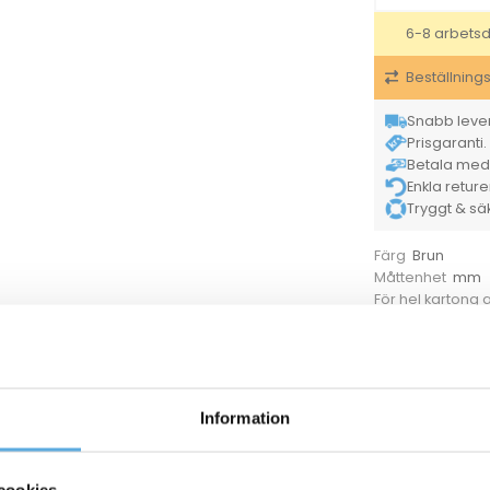
6-8 arbets
Beställning
Snabb lever
Prisgaranti. 
Betala med K
Enkla retur
Tryggt & säke
Brun
Färg
mm
Måttenhet
För hel kartong
Tillverkarens ar
40020125
Wellcontainerlock brun/brun 1200×850/110mm
Information
40020092
Wellpapplåda 0201 210 BC 780x580x475mm
cookies