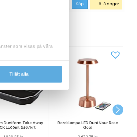
461,25
kr
Köp
6-8 dagar
CKSÅ
jänster som visas på våra
dlar personuppgifter.
Tillåt alla
rm Duniform Take Away
Bordslampa LED Duni Nour Rose
CK 1100ml 246/krt
Gold
1 636,25
kr
2 673,75
kr