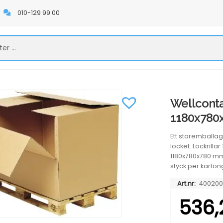
010-129 99 00
Wellconta
1180x78
Ett storemballa
locket. Lockrillar
1180x780x780 mm.
styck per kartong
Art.nr:
400200
536