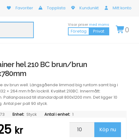
Favoriter
Topplista
Kundunikt
Mitt konto
Visar priser
med moms
0
Företag
Privat
iner hel 210 BC brun/brun
0x780mm
ge av brun well. Längsgående limmad big runtom samt big i
 132 + 264 mm från lockrill. Kvalitet 210BC. Innermått:
 Pallanpassad till standardpall 800x1200 mm. Det ligger 10
. Antal per pall 90 styck.
73
Enhet:
Styck
Antal i enhet:
1
,25
Wellcontainer
kr
Köp nu
hel
210