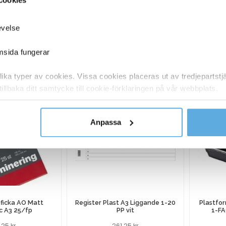
40020097
Wellcontainer 1/2 210 BC 780x580x700mm
evelse
ANDRA KÖPTE O
emsida fungerar
ka typer av cookies. Vissa cookies placeras ut av tredjepartst
tillbaka ditt samtycke till cookie-förklaringen på vår webbplats.
y om vilka vi är, hur du kontaktar oss och på vilket sätt vi behan
Anpassa
ficka AO Matt
Register Plast A3 Liggande 1-20
Plastfo
c A3 25/fp
PP vit
1-FA
6,25
kr
261,25
kr