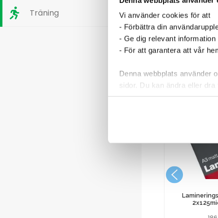
Träning
Vi använder cookies för att
- Förbättra din användaruppl
- Ge dig relevant information
- För att garantera att vår h
Denna webbplats använder oli
sidor. Du kan ändra eller dra 
Läs mer i vår integritetspolic
bantia
Wrappapper Greaseproof Svart
12L X
330x400mm 1000st/krt
911,25
kr
Laminerings
2x125mi
18