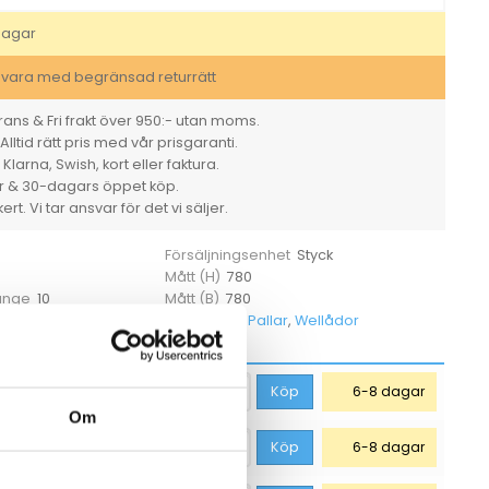
BC
brun/brun
dagar
1180x780x780mm
mängd
svara med begränsad returrätt
ans & Fri frakt över 950:- utan moms.
Alltid rätt pris med vår prisgaranti.
larna, Swish, kort eller faktura.
er & 30-dagars öppet köp.
rt. Vi tar ansvar för det vi säljer.
Styck
Försäljningsenhet
780
Mått (H)
10
780
 ange
Mått (B)
795743
Pallar
,
Wellådor
tikelnummer
Kategorier
423,75
kr
Köp
6-8 dagar
Om
461,25
kr
Köp
6-8 dagar