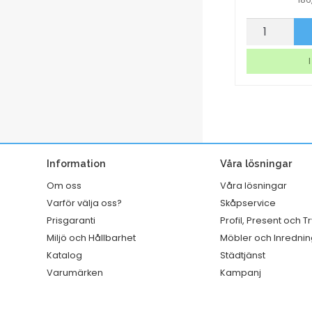
Wrappapper
Laminerings
p nu
Köp nu
Greaseproof
AO
Svart
Matt
I lager
I
330x400mm
2x125mic
1000st/krt
A3
mängd
25/fp
mängd
Information
Våra lösningar
Om oss
Våra lösningar
Varför välja oss?
Skåpservice
Prisgaranti
Profil, Present och T
Miljö och Hållbarhet
Möbler och Inrednin
Katalog
Städtjänst
Varumärken
Kampanj