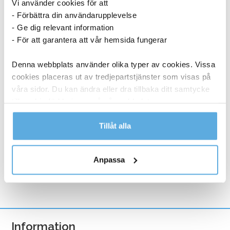
Vi använder cookies för att
- Förbättra din användarupplevelse
- Ge dig relevant information
- För att garantera att vår hemsida fungerar
Denna webbplats använder olika typer av cookies. Vissa
cookies placeras ut av tredjepartstjänster som visas på
Lamineringsficka AO Matt 2x125mic A3 25/fp
våra sidor. Du kan ändra eller dra tillbaka ditt samtycke
till cookie-förklaringen på vår webbplats.
186,25
kr
Läs mer i vår integritetspolicy om vilka vi är, hur du
Tillåt alla
Lamineringsficka
kontaktar oss och på vilket sätt vi behandlar
Köp nu
AO
personuppgifter.
Anpassa
Matt
I lager
2x125mic
A3
25/fp
mängd
Information