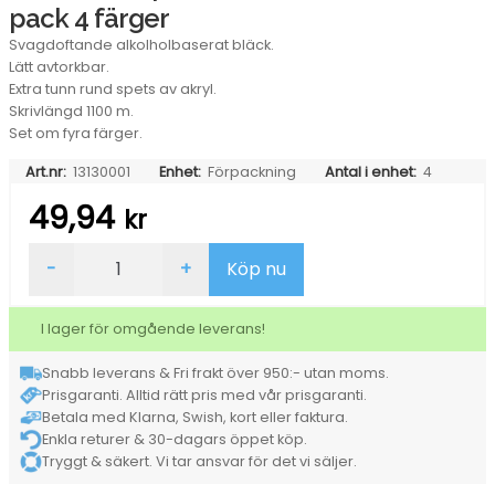
pack 4 färger
Svagdoftande alkolholbaserat bläck.
Lätt avtorkbar.
Extra tunn rund spets av akryl.
Skrivlängd 1100 m.
Set om fyra färger.
Art.nr:
13130001
Enhet:
Förpackning
Antal i enhet:
4
49,94
kr
Whiteboardpenna
-
+
Köp nu
Bic
Velleda
Fine
I lager för omgående leverans!
4-
pack
Snabb leverans & Fri frakt över 950:- utan moms.
4
Prisgaranti. Alltid rätt pris med vår prisgaranti.
färger
mängd
Betala med Klarna, Swish, kort eller faktura.
Enkla returer & 30-dagars öppet köp.
Tryggt & säkert. Vi tar ansvar för det vi säljer.