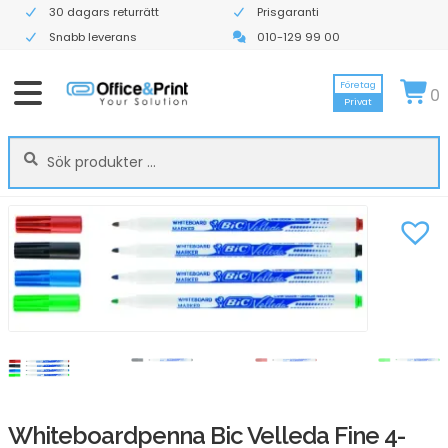
30 dagars returrätt
Prisgaranti
Snabb leverans
010-129 99 00
Företag
0
Privat
Sök
Sök
efter:
Whiteboardpenna Bic Velleda Fine 4-