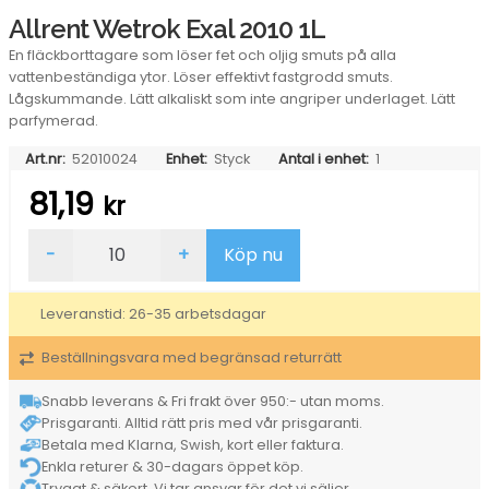
Allrent Wetrok Exal 2010 1L
En fläckborttagare som löser fet och oljig smuts på alla
vattenbeständiga ytor. Löser effektivt fastgrodd smuts.
Lågskummande. Lätt alkaliskt som inte angriper underlaget. Lätt
parfymerad.
Art.nr:
52010024
Enhet:
Styck
Antal i enhet:
1
81,19
kr
Allrent
-
+
Köp nu
Wetrok
Exal
2010
Leveranstid: 26-35 arbetsdagar
1L
mängd
Beställningsvara med begränsad returrätt
Snabb leverans & Fri frakt över 950:- utan moms.
Prisgaranti. Alltid rätt pris med vår prisgaranti.
Betala med Klarna, Swish, kort eller faktura.
Enkla returer & 30-dagars öppet köp.
Tryggt & säkert. Vi tar ansvar för det vi säljer.