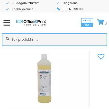
30 dagars returrätt
Prisgaranti
Snabb leverans
010-129 99 00
Företag
0
Privat
Sök
Sök
efter: