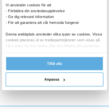
Vi använder cookies för att
- Förbättra din användarupplevelse
- Ge dig relevant information
- För att garantera att vår hemsida fungerar
Denna webbplats använder olika typer av cookies. Vissa
cookies placeras ut av tredjepartstjänster som visas på
våra sidor. Du kan ändra eller dra tillbaka ditt samtycke
Lamineringsficka AO Matt 2x125mic A3 25/fp
till cookie-förklaringen på vår webbplats.
186,25
kr
Läs mer i vår integritetspolicy om vilka vi är, hur du
Tillåt alla
kontaktar oss och på vilket sätt vi behandlar
Lamineringsficka
Köp nu
personuppgifter.
AO
Anpassa
Matt
I lager
2x125mic
A3
25/fp
mängd