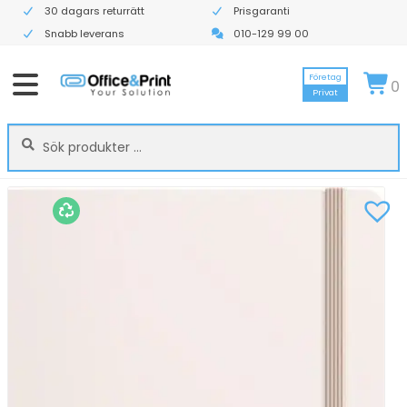
30 dagars returrätt
Prisgaranti
Snabb leverans
010-129 99 00
Företag
0
Privat
Sök
Sök
efter: