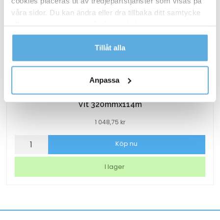
cookies placeras ut av tredjepartstjänster som visas på
våra sidor. Du kan ändra eller dra tillbaka ditt samtycke
till cookie-förklaringen på vår webbplats.
Läs mer i vår integritetspolicy om vilka vi är, hur du
Tillåt alla
kontaktar oss och på vilket sätt vi behandlar
personuppgifter.
Anpassa
Torkrulle Tork W1/2/3 Rengöringsduk Slitstark
Vit 320mmx114m
1 048,75
kr
Torkrulle
Köp nu
Tork
W1/2/3
I lager
Rengöringsduk
Slitstark
Vit
320mmx114m