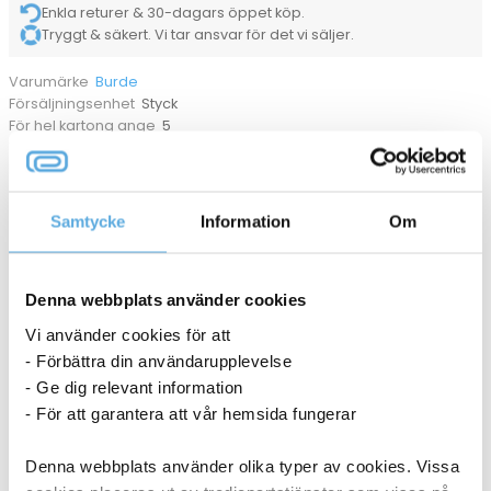
Enkla returer & 30-dagars öppet köp.
Tryggt & säkert. Vi tar ansvar för det vi säljer.
Burde
Varumärke
Styck
Försäljningsenhet
5
För hel kartong ange
92744300
Tillverkarens artikelnummer
Dagböcker
,
Kollegieblock
,
Spiralblock
Kategorier
ANDRA KÖPTE OCKSÅ
Samtycke
Information
Om
Denna webbplats använder cookies
Vi använder cookies för att
- Förbättra din användarupplevelse
- Ge dig relevant information
- För att garantera att vår hemsida fungerar
Denna webbplats använder olika typer av cookies. Vissa