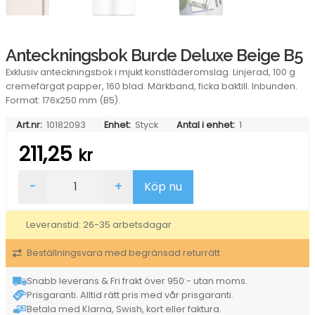
Anteckningsbok Burde Deluxe Beige B5
Exklusiv anteckningsbok i mjukt konstläderomslag. Linjerad, 100 g
cremefärgat papper, 160 blad. Märkband, ficka baktill. Inbunden.
Format: 176x250 mm (B5).
Art.nr:
10182093
Enhet:
Styck
Antal i enhet:
1
211,25
kr
Anteckningsbok
-
+
Köp nu
Burde
Deluxe
Beige
Leveranstid: 26-35 arbetsdagar
B5
mängd
Beställningsvara med begränsad returrätt
Snabb leverans & Fri frakt över 950:- utan moms.
Prisgaranti. Alltid rätt pris med vår prisgaranti.
Betala med Klarna, Swish, kort eller faktura.