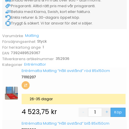
Snabb leverans & Fri frakt över 950:- utan moms.
Prisgaranti. Alltid rätt pris med vår prisgaranti.
Betala med Klarna, Swish, kort eller faktura.
Enkla returer & 30-dagars öppet köp.
Tryggt & säkert. Vi tar ansvar för det vi säljer.
Matting
Varumärke
Styck
Försäljningsenhet
1
För hel kartong ange
7392489529367
EAN
352936
Tillverkarens artikelnummer
Entrémattor
Kategorier
Entrématta Matting “Håll avstånd” röd 85x150cm
71110207
26-35 dagar
4 523,75
kr
Köp
Entrématta Matting “Håll avstånd” blå 85x150cm