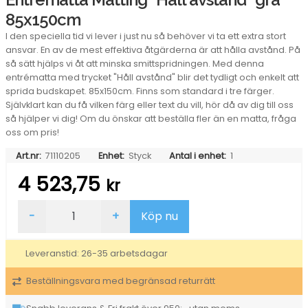
85x150cm
I den speciella tid vi lever i just nu så behöver vi ta ett extra stort
ansvar. En av de mest effektiva åtgärderna är att hålla avstånd. På
så sätt hjälps vi åt att minska smittspridningen. Med denna
entrématta med trycket "Håll avstånd" blir det tydligt och enkelt att
sprida budskapet. 85x150cm. Finns som standard i tre färger.
Självklart kan du få vilken färg eller text du vill, hör då av dig till oss
så hjälper vi dig! Om du önskar att beställa fler än en matta, fråga
oss om pris!
Art.nr:
71110205
Enhet:
Styck
Antal i enhet:
1
4 523,75
kr
Entrématta
-
+
Köp nu
Matting
"Håll
avstånd"
Leveranstid: 26-35 arbetsdagar
grå
85x150cm
Beställningsvara med begränsad returrätt
mängd