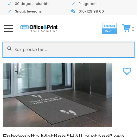
30 dagars returrätt
Prisgaranti
Snabb leverans
010-129 99 00
Företag
0
Privat
Sök
Sök
efter:
Entrématta Matting “Håll avstånd” grå