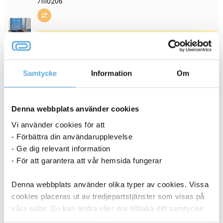
71110206
26-35 dagar
4 523,75
kr
Köp
Samtycke
Information
Om
ANDRA KÖPTE OCKSÅ
Denna webbplats använder cookies
Vi använder cookies för att
- Förbättra din användarupplevelse
- Ge dig relevant information
- För att garantera att vår hemsida fungerar
Denna webbplats använder olika typer av cookies. Vissa
cookies placeras ut av tredjepartstjänster som visas på
våra sidor. Du kan ändra eller dra tillbaka ditt samtycke
till cookie-förklaringen på vår webbplats.