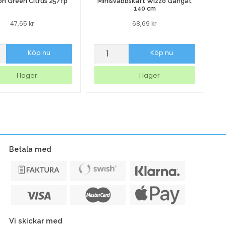
on Green Citrus 25/fp
Minisvabbskaft Wizzo Gängat
140 cm
47,65
kr
68,69
kr
Minisvabbskaft
Pl
Köp nu
Köp nu
Wizzo
A
Gängat
P
I lager
I lager
140
0
cm
kl
mängd
A
10
m
Betala med
Vi skickar med