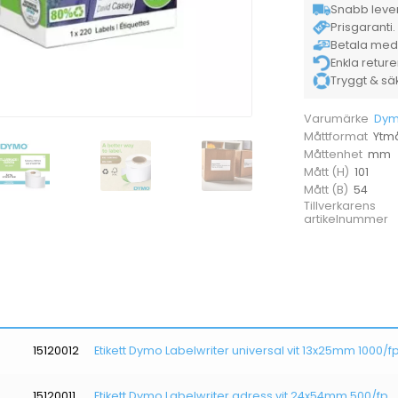
Snabb lever
Prisgaranti. 
Betala med K
Enkla retur
Tryggt & säke
Dy
Varumärke
Ytmå
Måttformat
mm
Måttenhet
101
Mått (H)
54
Mått (B)
Tillverkarens
artikelnummer
15120012
Etikett Dymo Labelwriter universal vit 13x25mm 1000/f
15120011
Etikett Dymo Labelwriter adress vit 24x54mm 500/fp