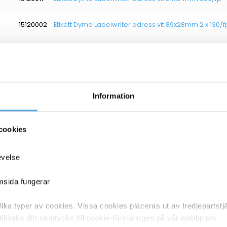
15120002
Etikett Dymo Labelwriter adress vit 89x28mm 2 x 130/f
15120008
Etikett Dymo Labelwriter hängmapp vit 50x12mm 220/
15120014
Etikett Dymo Labelwriter universal vit 19x51mm 500/fp
Information
15120017
Etikett Dymo Labelwriter namn vit 51x89mm utan lim
15120015
Etikett Dymo Labelwriter namn vit 41x89mm 300/fp
cookies
15120007
Etikett Dymo Labelwriter universal vit 70x54mm 320/f
evelse
15120004
Etikett Dymo Labelwriter adress vit 89x36mm 2 x 260/
emsida fungerar
15120013
Etikett Dymo Labelwriter universal vit 57x32mm 1000/f
ka typer av cookies. Vissa cookies placeras ut av tredjepartst
tillbaka ditt samtycke till cookie-förklaringen på vår webbplats.