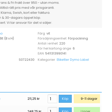
220/fp
ans & Fri frakt över 950:- utan moms.
mängd
Alltid rätt pris med vår prisgaranti.
larna, Swish, kort eller faktura.
er & 30-dagars öppet köp.
rt. Vi tar ansvar för det vi säljer.
mo
vit
Färg
tt (B x H)
Förpackning
Försäljningsenhet
220
Antal i enhet
6
För hel kartong ange
5411313990141
EAN
S0722430
Etiketter Dymo Label
Kategorier
p
211,25
kr
Köp
9-11 dagar
248,75
kr
Köp
I lager