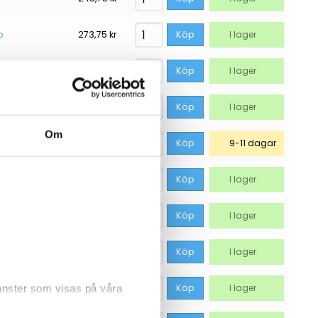
p
273,75
kr
Köp
I lager
fp
273,75
kr
Köp
I lager
273,75
kr
Köp
I lager
Om
348,75
kr
Köp
9-11 dagar
423,75
kr
Köp
I lager
p
523,75
kr
Köp
I lager
fp
548,75
kr
Köp
I lager
p
561,25
kr
Köp
I lager
jänster som visas på våra