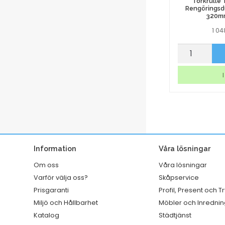
Torkrulle
Rengöringsdu
320m
1 0
Ballongvisp
Torkrulle
p nu
Köp nu
110
Tork
mm
W1/2/3
I lager
I
handtag
Rengörings
rostfri
Slitstark
450
Vit
mm
320mmx114
mängd
mängd
Information
Våra lösningar
Om oss
Våra lösningar
Varför välja oss?
Skåpservice
Prisgaranti
Profil, Present och T
Miljö och Hållbarhet
Möbler och Inrednin
Katalog
Städtjänst