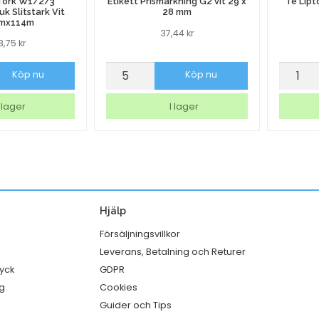
 Tork W1/2/3
Etikett Prismärkning G2 vit 29 x
Te Lipt
k Slitstark Vit
28 mm
mx114m
37,44
kr
48,75
kr
Etikett
Te
Köp nu
Köp nu
Prismärkning
Lipton
G2
Green
 lager
I lager
duk
vit
Citrus
29
25/fp
x
mängd
m
28
mm
Hjälp
mängd
Försäljningsvillkor
Leverans, Betalning och Returer
ryck
GDPR
g
Cookies
Guider och Tips