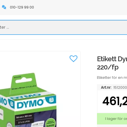
010-129 99 00
Etikett D
220/fp
Etiketter för en
Art.nr:
151200
461,
I lager för