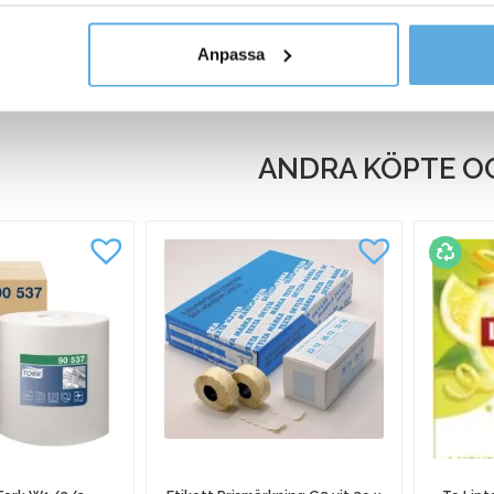
15120016
Etikett Dymo Labelwriter frakt vit 104x159mm 220/fp
y om vilka vi är, hur du kontaktar oss och på vilket sätt vi behan
Anpassa
15120005
Etikett Dymo Labelwriter adress transparent 89x36m
ANDRA KÖPTE O