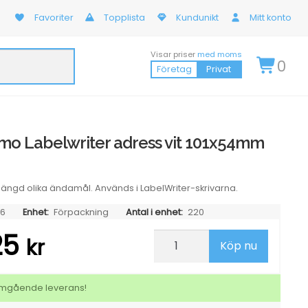
Favoriter
Topplista
Kundunikt
Mitt konto
Visar priser
med moms
0
Företag
Privat
ymo Labelwriter adress vit 101x54mm
 mängd olika ändamål. Används i LabelWriter-skrivarna.
06
Enhet:
Förpackning
Antal i enhet:
220
25
Etikett
kr
Köp nu
Dymo
Labelwriter
adress
vit
 omgående leverans!
101x54mm