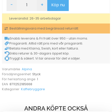
Kaffekvarn
-
+
Köp nu
Alpina
150W
mängd
Leveranstid: 26-35 arbetsdagar
Beställningsvara med begränsad returrätt
Snabb leverans & Fri frakt över 950:- utan moms.
Prisgaranti. Alltid rätt pris med vår prisgaranti.
Betala med Klarna, Swish, kort eller faktura.
Enkla returer & 30-dagars öppet köp.
Tryggt & säkert. Vi tar ansvar för det vi säljer.
Alpina
Varumärke
Styck
Försäljningsenhet
1
För hel kartong ange
8711252185668
EAN
Kaffebryggare
Kategorier
ANDRA KÖPTE OCKSÅ