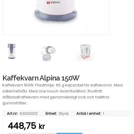
Kaffekvarn Alpina 150W
Kaffekvarn 150W. Plasthölje. 65 g kapacitet för kaffebönor. Med
säkerhetslås. Med one touch-kvarnfunktion. Rostfritt
stålbladKaffekvarn med genomskinligt lock och halkfria
gummifötter.
Art.nr:
63020012
Enhet:
Styck
Antal i enhet:
1
448,75
kr