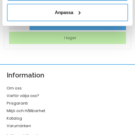
personuppgifter.
1 048,75
kr
Anpassa
Torkrulle
Köp nu
Tork
W1/2/3
I lager
Rengöringsduk
Slitstark
Vit
320mmx114m
Information
mängd
Om oss
Varför välja oss?
Prisgaranti
Miljö och Hållbarhet
Katalog
Varumärken