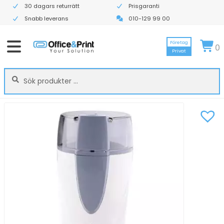
30 dagars returrätt
Prisgaranti
Snabb leverans
010-129 99 00
Företag
0
Privat
Sök
Sök
efter: