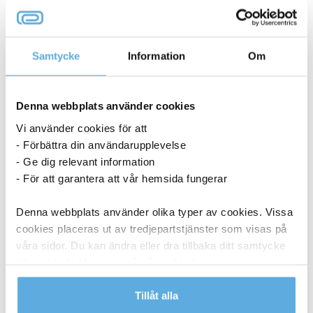
Samtycke
Information
Om
Denna webbplats använder cookies
Vi använder cookies för att
- Förbättra din användarupplevelse
- Ge dig relevant information
- För att garantera att vår hemsida fungerar
Denna webbplats använder olika typer av cookies. Vissa
cookies placeras ut av tredjepartstjänster som visas på
våra sidor. Du kan ändra eller dra tillbaka ditt samtycke
till cookie-förklaringen på vår webbplats.
Läs mer i vår integritetspolicy om vilka vi är, hur du
Tillåt alla
Torkrulle Tork W1/2/3 Rengöringsduk Slitstark
Vit 320mmx114m
kontaktar oss och på vilket sätt vi behandlar