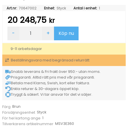
Art.nr:
70647002
Enhet:
Styck
Antal i enhet:
1
20 248,75
kr
Konferensbord
-
+
Köp nu
Madrid
Ljus
Ek
9-11 arbetsdagar
3600x1200/800
mängd
Beställningsvara med begränsad returrätt
Snabb leverans & Fri frakt över 950:- utan moms.
Prisgaranti. Alltid rätt pris med vår prisgaranti.
Betala med Klarna, Swish, kort eller faktura.
Enkla returer & 30-dagars öppet köp.
Tryggt & säkert. Vi tar ansvar för det vi säljer.
Brun
Färg
Styck
Försäljningsenhet
1
För hel kartong ange
MSV3E360
Tillverkarens artikelnummer