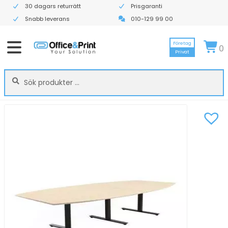
30 dagars returrätt
Prisgaranti
Snabb leverans
010-129 99 00
Företag
0
Privat
Sök
Sök
efter: