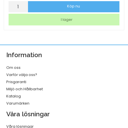
Märkband
Köp nu
Dymo
Letra
I lager
tag
vit
mängd
Information
Om oss
Varför välja oss?
Prisgaranti
Miljö och Hållbarhet
Katalog
Varumärken
Våra lösningar
Våra lösningar