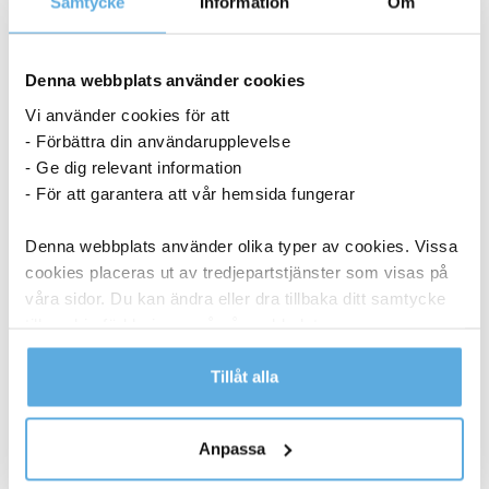
Samtycke
Information
Om
9-11 dagar
Denna webbplats använder cookies
20 248,75
kr
Köp
Vi använder cookies för att
- Förbättra din användarupplevelse
Konferensbord Madrid Ljus Ek 3600×1200/800
- Ge dig relevant information
70647001
- För att garantera att vår hemsida fungerar
Denna webbplats använder olika typer av cookies. Vissa
9-11 dagar
cookies placeras ut av tredjepartstjänster som visas på
våra sidor. Du kan ändra eller dra tillbaka ditt samtycke
20 248,75
kr
Köp
till cookie-förklaringen på vår webbplats.
Läs mer i vår integritetspolicy om vilka vi är, hur du
Tillåt alla
kontaktar oss och på vilket sätt vi behandlar
ANDRA KÖPTE OCKSÅ
personuppgifter.
Anpassa